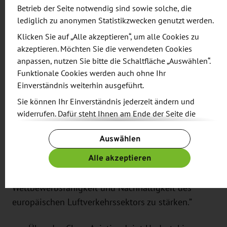
Forschungseinrichtungen mit Sitz in Brandenburg
Betrieb der Seite notwendig sind sowie solche, die
und Sachsen sind Vorreiter bei Innovationen im
lediglich zu anonymen Statistikzwecken genutzt werden.
Bereich sauberer Technologien. Sie tragen
Klicken Sie auf „Alle akzeptieren“, um alle Cookies zu
wesentlich zur Konzeption, Entwicklung und
akzeptieren. Möchten Sie die verwendeten Cookies
Produktion einer neuen Generation
anpassen, nutzen Sie bitte die Schaltfläche „Auswählen“.
Funktionale Cookies werden auch ohne Ihr
umweltfreundlicher und weltweit
Einverständnis weiterhin ausgeführt.
wettbewerbsfähiger Flugzeuge bei. Wir bei Clean
Sie können Ihr Einverständnis jederzeit ändern und
Aviation begrüßen daher das Memorandum und
widerrufen. Dafür steht Ihnen am Ende der Seite die
freuen uns sehr, unsere Zusammenarbeit mit dieser
Schaltfläche „Cookie-Einstellungen ändern“ zur
europäischen High-Tech-Region auf eine neue
Auswählen
Verfügung.
Ebene zu heben. Auf diese Weise können wir
Weitere Informationen finden Sie in unseren
Alle akzeptieren
regionales und europäisches Fachwissen,
Datenschutzbestimmungen
und ergänzend in unserem
Kompetenzen und Ressourcen bündeln, um die
Impressum
.
Wettbewerbsfähigkeit und Nachhaltigkeit des
europäischen Luftverkehrssektors zu stärken.”