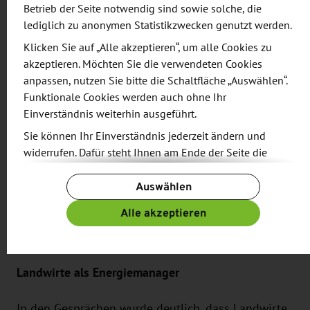
dem Boden landwirtschaftlicher Nutzflächen für
Betrieb der Seite notwendig sind sowie solche, die
die Energieversorgung nutzbar macht.
lediglich zu anonymen Statistikzwecken genutzt werden.
Klicken Sie auf „Alle akzeptieren“, um alle Cookies zu
Der Rundgang stellte mit dem Feldschwarm, der
akzeptieren. Möchten Sie die verwendeten Cookies
die Automatisierung in der Landwirtschaft
anpassen, nutzen Sie bitte die Schaltfläche „Auswählen“.
Funktionale Cookies werden auch ohne Ihr
vorantreibt, und dem Elwobot, einem autonomen
Einverständnis weiterhin ausgeführt.
Obst- und Weinbauroboter mit elektrischem Antrieb
Sie können Ihr Einverständnis jederzeit ändern und
und modularer Energieversorgung, weitere
widerrufen. Dafür steht Ihnen am Ende der Seite die
sächsischen Lösungen für die Branche vor.
Schaltfläche „Cookie-Einstellungen ändern“ zur
Daneben konnten sich die Teilnehmer aber auch
Auswählen
Verfügung.
über aktuell auf dem Markt verfügbare Geräte, wie
Weitere Informationen finden Sie in unseren
Alle akzeptieren
z. B den New Holland Methane Power und einen
Datenschutzbestimmungen
und ergänzend in unserem
Giant E-Lader informieren.
Impressum
.
Landwirte als Energiemanager
In den Gesprächen wurde deutlich, dass Landwirte