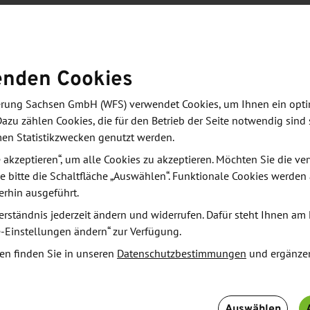
 2014-2020
hsen 2014-2020 verfolgt das Ziel, die
enden Cookies
sächsischen Grenzraum zu vertiefen, um
derung Sachsen GmbH (WFS) verwendet Cookies, um Ihnen ein opt
Dazu zählen Cookies, die für den Betrieb der Seite notwendig sind 
ion Jelenia Góra (Hirschberg), der Woiwodschaft
men Statistikzwecken genutzt werden.
der Woiwodschaft Lebuser Land und auf der deutschen
le akzeptieren“, um alle Cookies zu akzeptieren. Möchten Sie die 
s Freistaates Sachsen umgesetzt. Dafür stehen 70
e bitte die Schaltfläche „Auswählen“. Funktionale Cookies werden
 regionale Entwicklung zur Verfügung. Im Rahmen
erhin ausgeführt.
ie den wichtigsten Problemen und
erständnis jederzeit ändern und widerrufen. Dafür steht Ihnen am 
sch-sächsischen Grenzgebiets entsprechen,
e-Einstellungen ändern“ zur Verfügung.
rsetzt: gemeinsames Natur- und Kulturerbe, regionale
en finden Sie in unseren
Datenschutzbestimmungen
und ergänze
ildung sowie partnerschaftliche Zusammenarbeit.
Auswählen