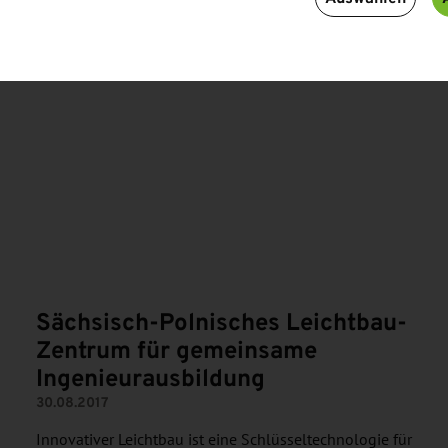
N
Sächsisch-Polnisches Leichtbau-
Zentrum für gemeinsame
Ingenieurausbildung
30.08.2017
Innovativer Leichtbau ist eine Schlüsseltechnologie für