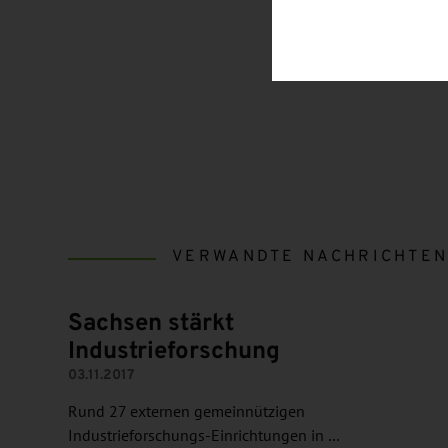
VERWANDTE NACHRICHTE
Sachsen stärkt
Industrieforschung
03.11.2017
Rund 27 externen gemeinnützigen
Industrieforschungs-Einrichtungen in …