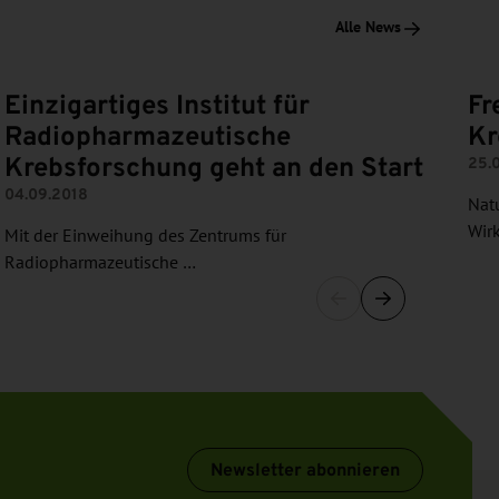
Alle News
Einzigartiges Institut für
Fr
Radiopharmazeutische
Kr
Krebsforschung geht an den Start
25.
04.09.2018
Nat
Wir
Mit der Einweihung des Zentrums für
Radiopharmazeutische …
Newsletter abonnieren