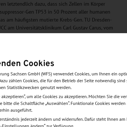
n letztendlich dazu, dass sich Zellen im Körper
rsuppressor-Gen TP53 in 50 Prozent aller humanen
as am häufigsten mutierte Krebs-Gen. TU Dresden-
CC am Universitätsklinikum Carl Gustav Carus, vom
 Dresden und vom Deutschen Konsortium für
lussfolgerten, dass ein TP53-Sensor Tumorbildung
te. Hierzu entwarfen sie ein genetisches Element,
-Funktionsweise macht. Ist die TP53-Funktionsweise
enden Cookies
Zelltod ein. „Wir therapieren Krebszellen bisher lange
derung Sachsen GmbH (WFS) verwendet Cookies, um Ihnen ein opt
zess durchlaufen haben“, beschreibt Prof. Frank
Dazu zählen Cookies, die für den Betrieb der Seite notwendig sind 
ine Therapie häufig zu spät, um alle Krebszellen im
men Statistikzwecken genutzt werden.
le akzeptieren“, um alle Cookies zu akzeptieren. Möchten Sie die 
e bitte die Schaltfläche „Auswählen“. Funktionale Cookies werden
durch zusätzliche Mutationen Therapie-resistente
erhin ausgeführt.
s wird es nun erstmals möglich, diesen Teufelskreis
erständnis jederzeit ändern und widerrufen. Dafür steht Ihnen am 
re Ergebnisse zeigen, dass Zellen mit TP53-
e-Einstellungen ändern“ zur Verfügung.