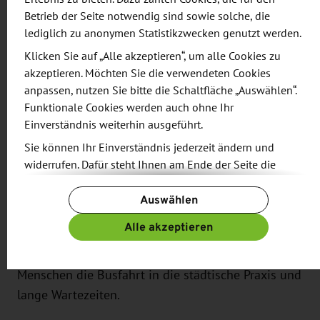
Betrieb der Seite notwendig sind sowie solche, die
Sachsen hat bisher innovative E-Health-
lediglich zu anonymen Statistikzwecken genutzt werden.
Maßnahmen und Projekte im Bereich Ambient
Klicken Sie auf „Alle akzeptieren“, um alle Cookies zu
Assisted Living in Höhe von rund 16,7 Millionen
akzeptieren. Möchten Sie die verwendeten Cookies
anpassen, nutzen Sie bitte die Schaltfläche „Auswählen“.
Euro gefördert und damit Vorhaben mit einem
Funktionale Cookies werden auch ohne Ihr
Gesamtvolumen von rund 21,0 Millionen Euro
Einverständnis weiterhin ausgeführt.
angeschoben.
Sie können Ihr Einverständnis jederzeit ändern und
widerrufen. Dafür steht Ihnen am Ende der Seite die
Hintergrund
Schaltfläche „Cookie-Einstellungen ändern“ zur
Digitale und telemedizinische Dienste können im
Auswählen
Verfügung.
Alltag eine Hilfe sein, um Arzt und Patient
Weitere Informationen finden Sie in unseren
Alle akzeptieren
zusammenzubringen. So erspart die
Datenschutzbestimmungen
und ergänzend in unserem
Videosprechstunde beispielsweise älteren
Impressum
.
Menschen die Busfahrt in die städtische Praxis und
lange Wartezeiten.