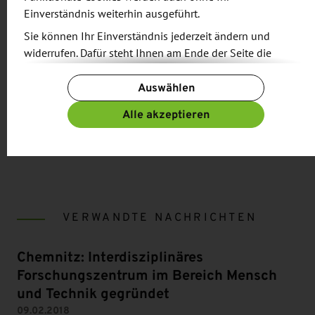
Arbeitsplätze am Technologie-Campus Süd in
Einverständnis weiterhin ausgeführt.
Chemnitz geschaffen werden.
Sie können Ihr Einverständnis jederzeit ändern und
widerrufen. Dafür steht Ihnen am Ende der Seite die
Schaltfläche „Cookie-Einstellungen ändern“ zur
Auswählen
Verfügung.
Weitere Informationen finden Sie in unseren
Alle akzeptieren
Datenschutzbestimmungen
und ergänzend in unserem
Teilen:
Impressum
.
VERWANDTE NACHRICHTEN
Chemnitz: Interdisziplinäres
Forschungszentrum im Bereich Mensch
und Technik gegründet
09.02.2018