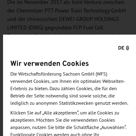
Die im November 2017 als Joint Venture zwischen
der Chemnitzer PTT Power Train Technology GmbH
und der chinesischen DEWEI GROUP HOLDINGS
LIMITED (DWG) gegründete FCP Fuel Cell
Powertrain GmbH wird sich in den kommenden
Jahren neben der Optimierung von
DE
Antriebssystemen mit der Weiterentwicklung von
Wir verwenden Cookies
Brennstoffzellen beschäftigen. Hierzu wird die
intensive Zusammenarbeit mit der TU Chemnitz
Die Wirtschaftsförderung Sachsen GmbH (WFS)
fortgeführt werden.
verwendet Cookies, um Ihnen ein optimales Webseiten-
Erlebnis zu bieten. Dazu zählen Cookies, die für den
Die in Chemnitz entwickelten Systeme sollen
Betrieb der Seite notwendig sind sowie solche, die
anschließend in China in Serie gefertigt werden.
lediglich zu anonymen Statistikzwecken genutzt werden.
Bereits jetzt beschäftigt die FCP GmbH 16
Klicken Sie auf „Alle akzeptieren“, um alle Cookies zu
Mitarbeiter. Mit Abschluss der Investitionen und
akzeptieren. Möchten Sie die verwendeten Cookies
anpassen, nutzen Sie bitte die Schaltfläche „Auswählen“.
Aufbau der Kleinserienfertigung können bis zu 100
Funktionale Cookies werden auch ohne Ihr