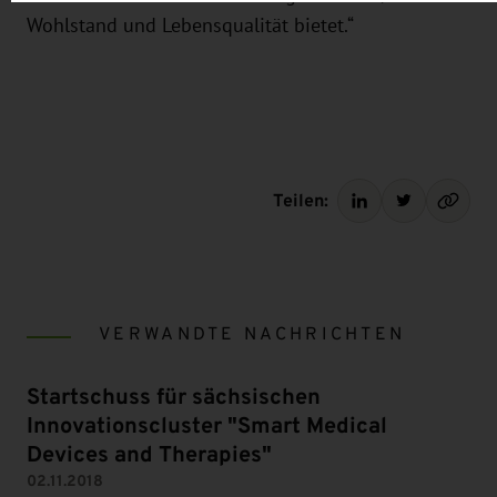
Wohlstand und Lebensqualität bietet.“
Teilen:
VERWANDTE NACHRICHTEN
Startschuss für sächsischen
Innovationscluster "Smart Medical
Devices and Therapies"
02.11.2018