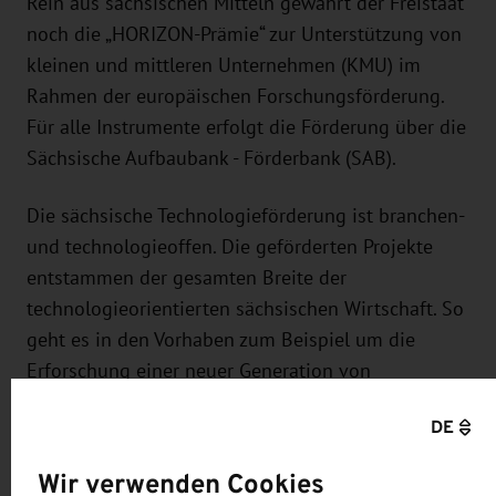
Rein aus sächsischen Mitteln gewährt der Freistaat
noch die „HORIZON-Prämie“ zur Unterstützung von
kleinen und mittleren Unternehmen (KMU) im
Rahmen der europäischen Forschungsförderung.
Für alle Instrumente erfolgt die Förderung über die
Sächsische Aufbaubank - Förderbank (SAB).
Die sächsische Technologieförderung ist branchen-
und technologieoffen. Die geförderten Projekte
entstammen der gesamten Breite der
technologieorientierten sächsischen Wirtschaft. So
geht es in den Vorhaben zum Beispiel um die
Erforschung einer neuer Generation von
Druckluftbehältern, um neue Systeme zum Einsatz
DE
intelligenter Verkehrssysteme, um eine schnelle
Erkennungsmethode von Antibiotikaresistenzen
Wir verwenden Cookies
oder um die Optimierung von Musikinstrumenten.