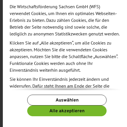
Die Wirtschaftsförderung Sachsen GmbH (WFS)
verwendet Cookies, um Ihnen ein optimales Webseiten-
„Ich bin begeistert von der wissenschaftlichen
Erlebnis zu bieten. Dazu zählen Cookies, die für den
Exzellenz unserer Hochschulen und
Betrieb der Seite notwendig sind sowie solche, die
außeruniversitären Forschungseinrichtungen sowie
lediglich zu anonymen Statistikzwecken genutzt werden.
von der Kreativität und dem Spürsinn unserer
Klicken Sie auf „Alle akzeptieren“, um alle Cookies zu
Unternehmen. Beides wirkt in unserer
akzeptieren. Möchten Sie die verwendeten Cookies
Technologieförderung zusammen“, so Sachsens
anpassen, nutzen Sie bitte die Schaltfläche „Auswählen“.
Wirtschaftsminister Martin Dulig. „Die vielen neuen
Funktionale Cookies werden auch ohne Ihr
hochinnovativen Projekte bieten spannende
Einverständnis weiterhin ausgeführt.
wirtschaftliche Verwertungsperspektiven für unser
Sie können Ihr Einverständnis jederzeit ändern und
Land. Wir werden unsere Technologieförderung
widerrufen. Dafür steht Ihnen am Ende der Seite die
Schaltfläche „Cookie-Einstellungen ändern“ zur
auch in 2018 auf hohem Niveau fortsetzen. Ich bin
Auswählen
Verfügung.
sehr zuversichtlich, dass der Freistaat dadurch auch
Weitere Informationen finden Sie in unseren
in Zukunft eine überdurchschnittlich gute
Alle akzeptieren
Datenschutzbestimmungen
und ergänzend in unserem
wirtschaftliche Entwicklung nimmt und Sachsen
Impressum
.
damit immer mehr Menschen gute Arbeit,