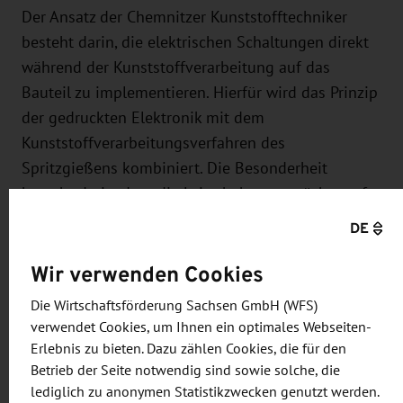
Der Ansatz der Chemnitzer Kunststofftechniker
besteht darin, die elektrischen Schaltungen direkt
während der Kunststoffverarbeitung auf das
Bauteil zu implementieren. Hierfür wird das Prinzip
der gedruckten Elektronik mit dem
Kunststoffverarbeitungsverfahren des
Spritzgießens kombiniert. Die Besonderheit
besteht darin, dass die Leiterbahnen zunächst auf
die Werkzeugwand der Spritzgussmaschine
DE
appliziert und von dieser während der
Wir verwenden Cookies
Kunststoffverarbeitung auf die Bauteiloberfläche
übertragen werden.
Die Wirtschaftsförderung Sachsen GmbH (WFS)
verwendet Cookies, um Ihnen ein optimales Webseiten-
Mit der Herstellung des Kunststoffbauteils ist die
Erlebnis zu bieten. Dazu zählen Cookies, die für den
elektrische Schaltung bereits einsatzbereit – ohne
Betrieb der Seite notwendig sind sowie solche, die
weiteren energetischen oder chemischen Aufwand
lediglich zu anonymen Statistikzwecken genutzt werden.