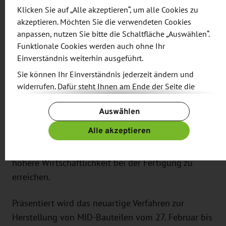
betreiben zu müssen. Bei ihrer derzeitigen
Klicken Sie auf „Alle akzeptieren“, um alle Cookies zu
Entwicklung kann die Professur Kunststoffe hierbei
akzeptieren. Möchten Sie die verwendeten Cookies
anpassen, nutzen Sie bitte die Schaltfläche „Auswählen“.
auf vorangegangene Entwicklungsarbeiten
Funktionale Cookies werden auch ohne Ihr
zurückgreifen. Denn vor der Applizierung
Einverständnis weiterhin ausgeführt.
elektrischer Leiterbahnen stand insbesondere auch
Sie können Ihr Einverständnis jederzeit ändern und
das farbliche Bedrucken (sogenanntes
widerrufen. Dafür steht Ihnen am Ende der Seite die
„Dekorieren“) von Bauteilen im Fokus der
Schaltfläche „Cookie-Einstellungen ändern“ zur
Wissenschaftler. Anstatt elektrisch leitfähiger
Auswählen
Verfügung.
Substanzen kamen hierfür in der Vergangenheit
Weitere Informationen finden Sie in unseren
Alle akzeptieren
Dekorationsfarben zum Einsatz. Hintergrund des
Datenschutzbestimmungen
und ergänzend in unserem
neuen Verfahrens ist daher unter anderem, eine
Impressum
.
höhere Wirtschaftlichkeit bei der Fertigung zu
erreichen.
Präsentiert wird das neuartige Verfahren zur
Herstellung von MID-Bauteilen vom 27. Februar bis