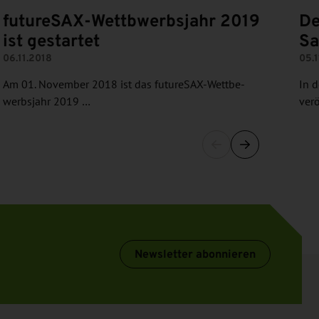
futureSAX-Wettbwerbsjahr 2019
De
ist gestartet
Sa
06.11.2018
05.1
Am 01. November 2018 ist das futureSAX-Wettbe­
In 
werbsjahr 2019 …
verö
Newsletter abonnieren