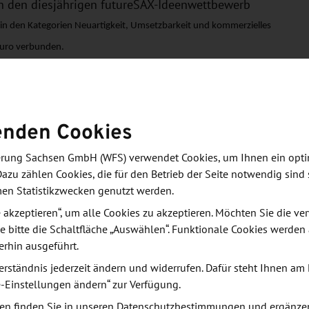
h den diesjährigen futureSAX-Ideenwettbewerb
in den Kategorien Neuartigkeit, Umsetzbarkeit und kommerzielles
 Euro verbunden.
orm des Freistaates Sachsen
Sachsen Wachstumsimpulse, vernetzt
enden Cookies
zt den Transfer zwischen Wissenschaft und
et die Innovationsplattform des Freistaates Sachsen
derung Sachsen GmbH (WFS) verwendet Cookies, um Ihnen ein opt
öglichkeiten mit Kapitalgebern.
Dazu zählen Cookies, die für den Betrieb der Seite notwendig sind 
men Statistikzwecken genutzt werden.
atsministeriums für Wirtschaft, Arbeit und Verkehr
le akzeptieren“, um alle Cookies zu akzeptieren. Möchten Sie die 
e bitte die Schaltfläche „Auswählen“. Funktionale Cookies werden
after sind der Freistaat Sachsen und die
erhin ausgeführt.
erständnis jederzeit ändern und widerrufen. Dafür steht Ihnen am 
e-Einstellungen ändern“ zur Verfügung.
en finden Sie in unseren
Datenschutzbestimmungen
und ergänze