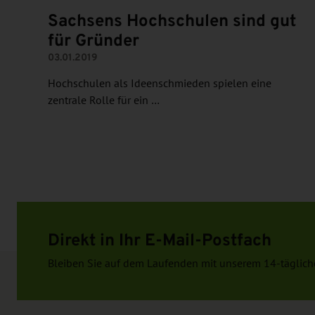
Sachsens Hochschulen sind gut
für Gründer
03.01.2019
Hochschulen als Ideenschmieden spielen eine
zentrale Rolle für ein …
Direkt in Ihr E-Mail-Postfach
Bleiben Sie auf dem Laufenden mit unserem 14-täglich