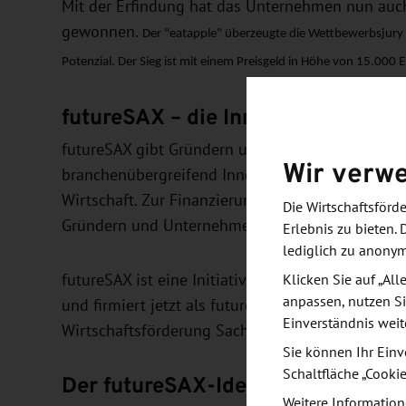
Mit der Erfindung hat das Unternehmen nun auc
gewonnen.
Der "eatapple" überzeugte die Wettbewerbsjury 
Potenzial. Der Sieg ist mit einem Preisgeld in Höhe von 15.000
futureSAX – die Innovationsplattf
futureSAX gibt Gründern und Unternehmen aus 
Wir verw
branchenübergreifend Innovatoren und unterstüt
Wirtschaft. Zur Finanzierung des Wachstums biet
Die Wirtschaftsför
Gründern und Unternehmern zahlreiche Kontaktm
Erlebnis zu bieten. 
lediglich zu anony
futureSAX ist eine Initiative des Sächsischen Sta
Klicken Sie auf „Al
anpassen, nutzen Si
und firmiert jetzt als futureSAX GmbH. Gesellsch
Einverständnis weit
Wirtschaftsförderung Sachsen.
Sie können Ihr Einv
Schaltfläche „Cooki
Der futureSAX-Ideenwettbewerb
Weitere Information