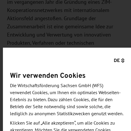
im vergangenen Jahr die Gründung eines ZIM-
Kooperationsnetzwerkes mit internationalem
Aktionsfeld angestoßen. Grundlage der
Zusammenarbeit ist eine gemeinsame Idee zur
Entwicklung und Verwertung von innovativen
Produkten, Verfahren oder technischen
Dienstleistungen in einem technologisch oder
regional orientierten Verbund oder entlang einer
DE
Wertschöpfungskette. Die Idee zur
Wir verwenden Cookies
Zusammenarbeit kam dem Netzwerkmanagement
und einigen mitbegründenden sächsischen
Die Wirtschaftsförderung Sachsen GmbH (WFS)
Unternehmen des Netzwerks im Rahmen einer
verwendet Cookies, um Ihnen ein optimales Webseiten-
Erlebnis zu bieten. Dazu zählen Cookies, die für den
Unternehmerreise des Sächsischen Staatsministers
Betrieb der Seite notwendig sind sowie solche, die
für Umwelt und Landwirtschaft, Thomas Schmidt,
lediglich zu anonymen Statistikzwecken genutzt werden.
im November 2016 nach Chile. In Gesprächen und
Klicken Sie auf „Alle akzeptieren“, um alle Cookies zu
Unternehmensbesuchen in Santiago de Chile und
akzeptieren. Möchten Sie die verwendeten Cookies