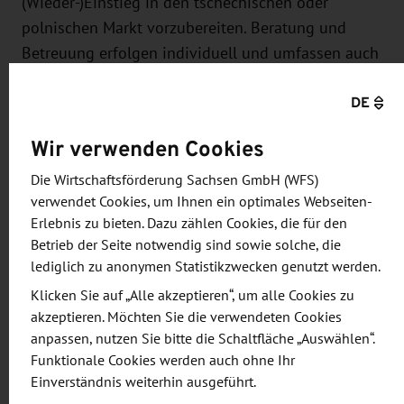
(Wieder-)Einstieg in den tschechischen oder
polnischen Markt vorzubereiten. Beratung und
Betreuung erfolgen individuell und umfassen auch
die Organisation von gegenseitigen –
DE
gegebenenfalls virtuellen – Meetings und
Firmenbesuchen. Unterstützt wird die WFS dabei
Wir verwenden Cookies
von ihren Beauftragten in Polen und Tschechien,
von der jeweiligen Auslandshandelskammer (AHK)
Die Wirtschaftsförderung Sachsen GmbH (WFS)
verwendet Cookies, um Ihnen ein optimales Webseiten-
vor Ort sowie von den Partnern der
Erlebnis zu bieten. Dazu zählen Cookies, die für den
Außenwirtschaftsinitiative Sachsen (AWIS).
Betrieb der Seite notwendig sind sowie solche, die
Unternehmen, deren Geschäftsbeziehungen nach
lediglich zu anonymen Statistikzwecken genutzt werden.
Polen oder Tschechien durch die aktuelle Krise
Klicken Sie auf „Alle akzeptieren“, um alle Cookies zu
gestört sind oder die Chancen für den Aufbau
akzeptieren. Möchten Sie die verwendeten Cookies
neuer Partnerschaften und Absatzmöglichkeiten
anpassen, nutzen Sie bitte die Schaltfläche „Auswählen“.
eruieren möchten, sind eingeladen, mit der WFS in
Funktionale Cookies werden auch ohne Ihr
Kontakt zu treten.
Einverständnis weiterhin ausgeführt.