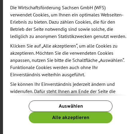
Die Wirtschaftsförderung Sachsen GmbH (WFS)
Zur World Health Expo treffen sich Aussteller und
verwendet Cookies, um Ihnen ein optimales Webseiten-
Besucher aus nahezu allen Regionen der Welt. Es
Erlebnis zu bieten. Dazu zählen Cookies, die für den
werden mehr als 4.500 Aussteller aus über 150
Betrieb der Seite notwendig sind sowie solche, die
lediglich zu anonymen Statistikzwecken genutzt werden.
Ländern erwartet. Die Messe zeichnet sich durch
einen besonders hohen Anteil an Entscheidern vor
Klicken Sie auf „Alle akzeptieren“, um alle Cookies zu
akzeptieren. Möchten Sie die verwendeten Cookies
Ort aus.
anpassen, nutzen Sie bitte die Schaltfläche „Auswählen“.
Funktionale Cookies werden auch ohne Ihr
Ihre Vorteile am Gemeinschaftsstand sind unter
Einverständnis weiterhin ausgeführt.
anderem:
Sie können Ihr Einverständnis jederzeit ändern und
widerrufen. Dafür steht Ihnen am Ende der Seite die
komplette Messeplanung und -vorbereitung
Schaltfläche „Cookie-Einstellungen ändern“ zur
durch die Wirtschaftsförderung Sachsen GmbH
Auswählen
Verfügung.
deutliche Sichtbarkeit unter der Dachmarke
Weitere Informationen finden Sie in unseren
Alle akzeptieren
„SAXONY!“ und zentrale Platzierung des
Datenschutzbestimmungen
und ergänzend in unserem
attraktiv gestalteten Gemeinschaftsstandes
Impressum
.