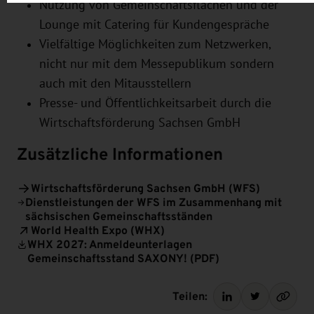
Nutzung von Gemeinschaftsflächen und der
Lounge mit Catering für Kundengespräche
Vielfältige Möglichkeiten zum Netzwerken,
nicht nur mit dem Messepublikum sondern
auch mit den Mitausstellern
Presse- und Öffentlichkeitsarbeit durch die
Wirtschaftsförderung Sachsen GmbH
Zusätzliche Informationen
Wirtschaftsförderung Sachsen GmbH (WFS)
Dienstleistungen der WFS im Zusammenhang mit
sächsischen Gemeinschaftsständen
World Health Expo (WHX)
WHX 2027: Anmeldeunterlagen
Gemeinschaftsstand SAXONY! (PDF)
Teilen: