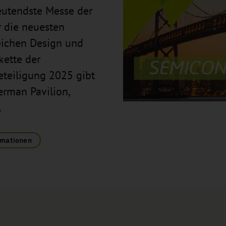
eutendste Messe der
er die neuesten
eichen Design und
kette der
eteiligung 2025 gibt
erman Pavilion,
.
rmationen