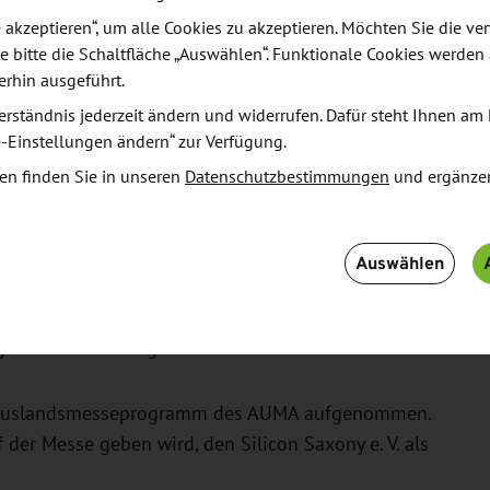
le akzeptieren“, um alle Cookies zu akzeptieren. Möchten Sie die 
e bitte die Schaltfläche „Auswählen“. Funktionale Cookies werden
erhin ausgeführt.
erständnis jederzeit ändern und widerrufen. Dafür steht Ihnen am 
e-Einstellungen ändern“ zur Verfügung.
zung
en finden Sie in unseren
Datenschutzbestimmungen
und ergänze
ichen elektronische Designautomation, Herstellung
ontage, Verpackung und Prüfung, bietet die SEMICON
Auswählen
MEMS, Photovoltaik, flexible Elektronik, Displays
rientierte Anwendungsapplikationen stehen im
äge und Networking.
s Auslandsmesseprogramm des AUMA aufgenommen.
 der Messe geben wird, den Silicon Saxony e. V. als