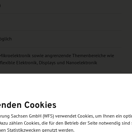
)
öglich
r Mikroelektronik sowie angrenzende Themenbereiche wie
flexible Elektronik, Displays und Nanoelektronik
ftrag des Bundesministeriums für Wirtschaft und Energie
enden Cookies
derung Sachsen GmbH (WFS) verwendet Cookies, um Ihnen ein opt
 bitte den Anmeldeunterlagen des Durchführers.
Dazu zählen Cookies, die für den Betrieb der Seite notwendig sind 
men Statistikzwecken genutzt werden.