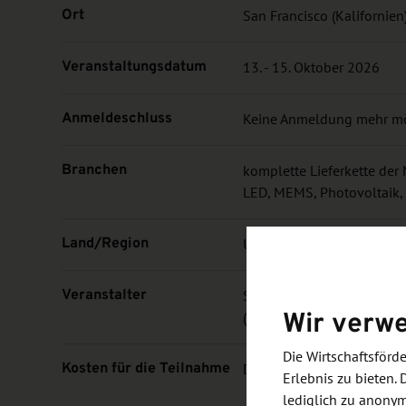
Ort
San Francisco (Kalifornien
Veranstaltungsdatum
13. - 15. Oktober 2026
Anmeldeschluss
Keine Anmeldung mehr m
Branchen
komplette Lieferkette de
LED, MEMS, Photovoltaik, 
Land/Region
USA
Veranstalter
Silicon Saxony e. V. im Au
Wir verw
(BMWE)
Die Wirtschaftsför
Kosten für die Teilnahme
Die Kosten entnehmen Sie
Erlebnis zu bieten. 
lediglich zu anony