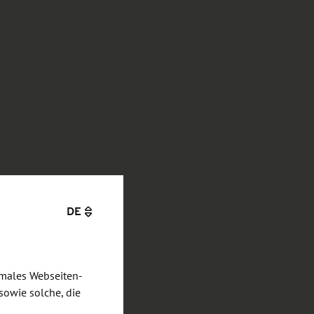
DE
imales Webseiten-
sowie solche, die