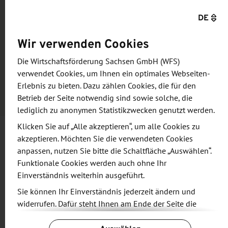
Österreich
DE
Veranstalter
Wir verwenden Cookies
IHK Chemnitz, Deutsche Handelskammer in Österreich
Die Wirtschaftsförderung Sachsen GmbH (WFS)
Kosten für die Teilnahme
verwendet Cookies, um Ihnen ein optimales Webseiten-
kostenfrei
Erlebnis zu bieten. Dazu zählen Cookies, die für den
Betrieb der Seite notwendig sind sowie solche, die
lediglich zu anonymen Statistikzwecken genutzt werden.
Klicken Sie auf „Alle akzeptieren“, um alle Cookies zu
akzeptieren. Möchten Sie die verwendeten Cookies
Informationen und Zielsetzung
anpassen, nutzen Sie bitte die Schaltfläche „Auswählen“.
Funktionale Cookies werden auch ohne Ihr
Einverständnis weiterhin ausgeführt.
Sie interessieren sich für den Markteinstieg in
Sie können Ihr Einverständnis jederzeit ändern und
Österreich oder möchten Ihre Aktivitäten in der
widerrufen. Dafür steht Ihnen am Ende der Seite die
„Alpenrepublik“ ausbauen? Sie wollen sich über
Schaltfläche „Cookie-Einstellungen ändern“ zur
potenzielle Absatzmärkte informieren oder suchen