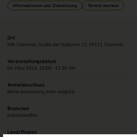
Informationen und Zielsetzung
Termin merken
Ort
IHK Chemnitz, Straße der Nationen 25, 09111 Chemnitz
Veranstaltungsdatum
06. März 2024, 10:00 - 12:30 Uhr
Anmeldeschluss
Keine Anmeldung mehr möglich
Branchen
branchenoffen
Land/Region