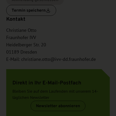
Termin speichern
Kontakt
Christiane Otto
Fraunhofer IVV
Heidelberger Str. 20
01189
Dresden
E-Mail:
christiane.otto@ivv-dd.fraunhofer.de
Direkt in Ihr E-Mail-Postfach
Bleiben Sie auf dem Laufenden mit unserem 14-
täglichen Newsletter
Newsletter abonnieren