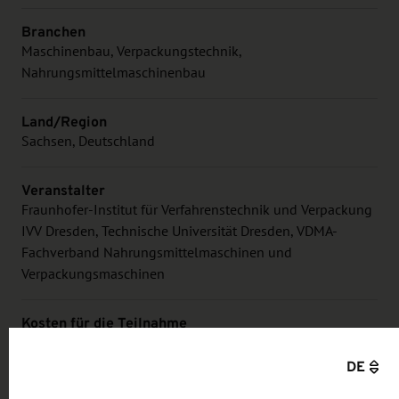
Branchen
Maschinenbau, Verpackungstechnik,
Nahrungsmittelmaschinenbau
Land/Region
Sachsen, Deutschland
Veranstalter
Fraunhofer-Institut für Verfahrenstechnik und Verpackung
IVV Dresden, Technische Universität Dresden, VDMA-
Fachverband Nahrungsmittelmaschinen und
Verpackungsmaschinen
Kosten für die Teilnahme
siehe Webseite des Veranstalters
DE