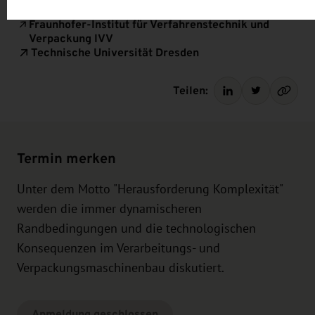
Impressum
.
Fraunhofer-Institut für Verfahrenstechnik und
Verpackung IVV
Technische Universität Dresden
Teilen:
Termin merken
Unter dem Motto "Herausforderung Komplexität"
werden die immer dynamischeren
Randbedingungen und die technologischen
Konsequenzen im Verarbeitungs- und
Verpackungsmaschinenbau diskutiert.
Anmeldung geschlossen