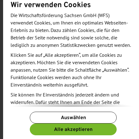
Wir verwenden Cookies
Die Wirtschaftsförderung Sachsen GmbH (WFS)
Informationen und Zielsetzung
verwendet Cookies, um Ihnen ein optimales Webseiten-
Erlebnis zu bieten. Dazu zählen Cookies, die für den
Betrieb der Seite notwendig sind sowie solche, die
Themenschwerpunkte:
lediglich zu anonymen Statistikzwecken genutzt werden.
Klicken Sie auf „Alle akzeptieren“, um alle Cookies zu
Biogene Verarbeitungsgüter
akzeptieren. Möchten Sie die verwendeten Cookies
Verpackungen in der Kreislaufwirtschaft
anpassen, nutzen Sie bitte die Schaltfläche „Auswählen“.
Assistenzsysteme gegen Fachkräftemangel
Funktionale Cookies werden auch ohne Ihr
Resiliente Verarbeitungs- und
Einverständnis weiterhin ausgeführt.
Verpackungsprozesse
Sie können Ihr Einverständnis jederzeit ändern und
Ressourcenschonende Reinigungsprozesse
widerrufen. Dafür steht Ihnen am Ende der Seite die
Schaltfläche „Cookie-Einstellungen ändern“ zur
Auswählen
Verfügung.
Weitere Informationen finden Sie in unseren
Alle akzeptieren
Zusätzliche Informationen
Datenschutzbestimmungen
und ergänzend in unserem