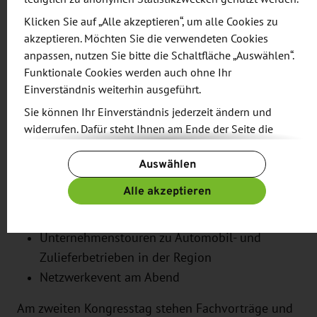
werden heiß diskutiert und finden auch am 07. und
Klicken Sie auf „Alle akzeptieren“, um alle Cookies zu
08. November 2023 wieder ihren Platz auf der
akzeptieren. Möchten Sie die verwendeten Cookies
Agenda.
anpassen, nutzen Sie bitte die Schaltfläche „Auswählen“.
Funktionale Cookies werden auch ohne Ihr
Was erwartet Sie?
Einverständnis weiterhin ausgeführt.
Sie können Ihr Einverständnis jederzeit ändern und
Das Automotive Forum Zwickau startet traditionell
widerrufen. Dafür steht Ihnen am Ende der Seite die
am ersten Kongresstag mit verschiedenen
Schaltfläche „Cookie-Einstellungen ändern“ zur
Netzwerkangeboten, wie
Auswählen
Verfügung.
Weitere Informationen finden Sie in unseren
Alle akzeptieren
Welcome Reception,
Datenschutzbestimmungen
und ergänzend in unserem
AMZ-Lounge und Policy Lab,
Impressum
.
Unternehmenstouren zu Automobil- und
Zulieferbetrieben in der Region
Netzwerkevent am Abend
Am zweiten Kongresstag stehen Fachvorträge und