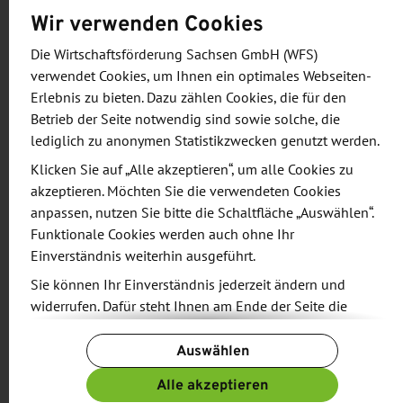
Wir verwenden Cookies
und Innovationskraft regionaler Anbieter.
Die Wirtschaftsförderung Sachsen GmbH (WFS)
Unter dem Motto "
Robotik erleben SPEZIAL"
bieten
verwendet Cookies, um Ihnen ein optimales Webseiten-
die Organisatoren der sächsischen
Erlebnis zu bieten. Dazu zählen Cookies, die für den
Betrieb der Seite notwendig sind sowie solche, die
Gemeinschaftspräsentation geführte Rundgänge
lediglich zu anonymen Statistikzwecken genutzt werden.
an:
Klicken Sie auf „Alle akzeptieren“, um alle Cookies zu
akzeptieren. Möchten Sie die verwendeten Cookies
18. September 2024, 10:30 bis 12:00
anpassen, nutzen Sie bitte die Schaltfläche „Auswählen“.
Uhr: Fachrundgang Robotik I (Anmeldung s. u.)
Funktionale Cookies werden auch ohne Ihr
19. September 2024, 10:30 bis 12:00 Uhr:
Einverständnis weiterhin ausgeführt.
Fachrundgang Robotik II (Anmeldung s. u.)
Sie können Ihr Einverständnis jederzeit ändern und
widerrufen. Dafür steht Ihnen am Ende der Seite die
Mit der Reihe "Robotik erleben" werden clevere
Schaltfläche „Cookie-Einstellungen ändern“ zur
Anwendungslösungen im Umfeld der Robotik und
Auswählen
Verfügung.
Automation in Sachsen vor Ort vorgestellt.
Weitere Informationen finden Sie in unseren
Alle akzeptieren
Unternehmensbesuche sollen Inspirationsquelle
Datenschutzbestimmungen
und ergänzend in unserem