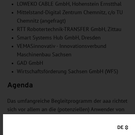
LOWEKO CABLE GmbH
, Hohenstein Ernstthal
Mittelstand-Digital Zentrum Chemnitz
, c/o TU
Chemnitz (angefragt)
RTT Robotertechnik-TRANSFER GmbH
, Zittau
Smart Systems Hub GmbH
, Dresden
VEMASinnovativ - Innovationsverbund
Maschinenbau Sachsen
GAD GmbH
Wirtschaftsförderung Sachsen GmbH (WFS)
Agenda
Das umfangreiche Begleitprogramm der aaa richtet
sich vor allem an die (potenziellen) Anwender von
Automation und Robotik. Mit Fachrundgängen zur
Robotik an beiden Messetagen erhalten die
DE
Teilnehmer einen Einblick in die Leistungsfähigkeit