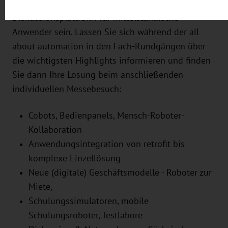
für die eigenen Anwendungen und
Impressum
.
Diskussionsplattform für mittelständische
Anwender sein. Lassen Sie sich während der all
about automation in den Fach-Rundgängen über
die wichtigsten Highlights informieren und finden
Sie dann Ihre Lösung beim anschließenden
individuellen Messebesuch:
Cobots, Bedienpanels, Mensch-Roboter-
Kollaboration
Anwendungsintegration von retrofit bis
komplexe Einzellösung
Neue (digitale) Geschäftsmodelle - Roboter zur
Miete,
Schulungssimulatoren, mobile
Schulungsroboter, Testlabore