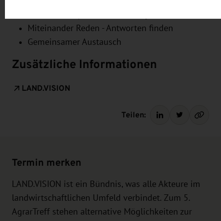
Bernhard Probst (Vorwerk
Impressum
.
Podemus): LiLaProBioL-Projekt
Miteinander Reden - Antworten finden
Gemeinsamer Austausch
Zusätzliche Informationen
LAND.VISION
Teilen:
Termin merken
LAND.VISION ist ein Bündnis, was alle Akteure im
landwirtschaftlichen Umfeld verbindet. Zum 5.
AgrarTreff stehen alternative Möglichkeiten zur