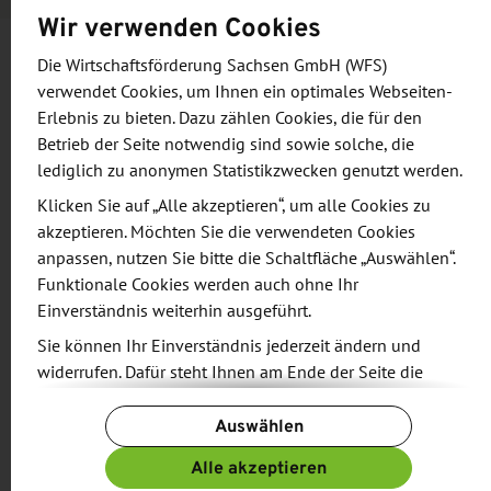
Wir verwenden Cookies
Die Wirtschaftsförderung Sachsen GmbH (WFS)
Agenda
verwendet Cookies, um Ihnen ein optimales Webseiten-
Erlebnis zu bieten. Dazu zählen Cookies, die für den
Betrieb der Seite notwendig sind sowie solche, die
Praxis hautnah: Besichtigung der
lediglich zu anonymen Statistikzwecken genutzt werden.
Heutrocknungsanlage und des Betriebes
Klicken Sie auf „Alle akzeptieren“, um alle Cookies zu
Austausch und Fachvorträge
akzeptieren. Möchten Sie die verwendeten Cookies
Dr. Frank Adam (GICON):
anpassen, nutzen Sie bitte die Schaltfläche „Auswählen“.
Kleinwindkraftanlagen in Kombination mit
Funktionale Cookies werden auch ohne Ihr
PV - grüne Hybridkraftwerke für die
Einverständnis weiterhin ausgeführt.
Landwirtschaft
Sie können Ihr Einverständnis jederzeit ändern und
Raphael Haug (MRD LandEnergie):
widerrufen. Dafür steht Ihnen am Ende der Seite die
Schaltfläche „Cookie-Einstellungen ändern“ zur
Solarpaket 1 - Was ändert sich für die
Auswählen
Verfügung.
Landwirtschaft
Weitere Informationen finden Sie in unseren
Aktuelles aus LAND.VISION
Alle akzeptieren
Datenschutzbestimmungen
und ergänzend in unserem