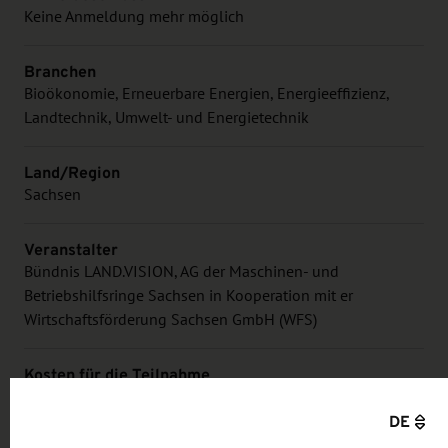
Keine Anmeldung mehr möglich
Branchen
Bioökonomie, Erneuerbare Energien, Energieeffizienz,
Landtechnik, Umwelt- und Energietechnik
Land/Region
Sachsen
Veranstalter
Bündnis LAND.VISION, AG der Maschinen- und
Betriebshilfsringe Sachsen in Kooperation mit er
Wirtschaftsförderung Sachsen GmbH (WFS)
Kosten für die Teilnahme
kostenfrei
DE