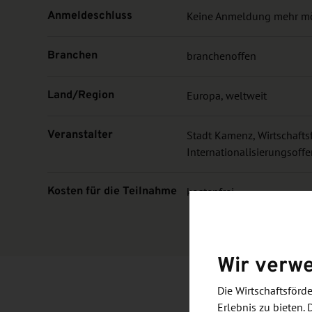
Anmeldeschluss
Keine Anmeldung mehr m
Branchen
branchenoffen
Land/Region
Europa, weltweit
Veranstalter
Stadt Kamenz, Wirtschaft
Internationalisierungsoff
Kosten für die Teilnahme
kostenfrei
Wir verw
Die Wirtschaftsför
Erlebnis zu bieten. 