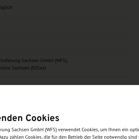
öglich
sförderung Sachsen GmbH (WFS),
ensive Sachsen (IOSax)
enden Cookies
derung Sachsen GmbH (WFS) verwendet Cookies, um Ihnen ein opt
Dazu zählen Cookies, die für den Betrieb der Seite notwendig sind 