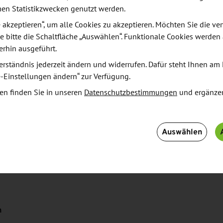
zung
men Statistikzwecken genutzt werden.
le akzeptieren“, um alle Cookies zu akzeptieren. Möchten Sie die 
ten und Ansprechpartner vor Ort sein:
e bitte die Schaltfläche „Auswählen“. Funktionale Cookies werden
erhin ausgeführt.
erständnis jederzeit ändern und widerrufen. Dafür steht Ihnen am 
nehmerische Aktivitäten im Ausland / Ronny Krönert,
e-Einstellungen ändern“ zur Verfügung.
Sax)
en finden Sie in unseren
Datenschutzbestimmungen
und ergänze
sen (u. a. GRW-Investitionszuschuss,
ufbaubank
te 2024 erwarten und wie auch KMU im ländlichen
Auswählen
schmar-König, intap network GmbH Dresden
n