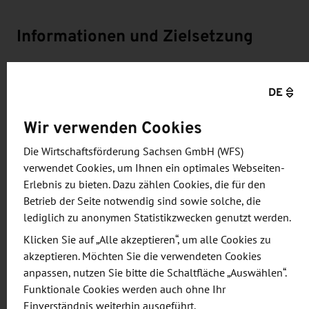
Informationen und Zielsetzung
Anlässlich des Deutschen Frühlings in Tallinn, einer
DE
Veranstaltungsreihe mit dem Partnerland Sachsen,
organisiert die Wirtschaftsförderung Sachsen
Wir verwenden Cookies
GmbH (WFS) vom 03. - 06. April 2023 ein
Wirtschaftsprogramm für sächsische KMUs in
Die Wirtschaftsförderung Sachsen GmbH (WFS)
verwendet Cookies, um Ihnen ein optimales Webseiten-
Estlands Hauptstadt.
Erlebnis zu bieten. Dazu zählen Cookies, die für den
Betrieb der Seite notwendig sind sowie solche, die
Estland ist nicht nur Spitzenreiter beim E-
lediglich zu anonymen Statistikzwecken genutzt werden.
Government und bietet sich als Partner für
Klicken Sie auf „Alle akzeptieren“, um alle Cookies zu
Testzwecke in und mit der IT-Wirtschaft an,
akzeptieren. Möchten Sie die verwendeten Cookies
sondern bietet auch Anknüpfungspunkte für das
anpassen, nutzen Sie bitte die Schaltfläche „Auswählen“.
autonome Fahren. Allein die Stadt Tallinn kann in
Funktionale Cookies werden auch ohne Ihr
den Themenfeldern Biodiversität, Klimawandel,
Einverständnis weiterhin ausgeführt.