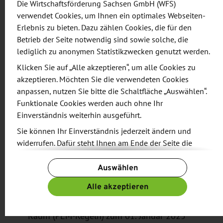
Die Wirtschaftsförderung Sachsen GmbH (WFS)
und auf dem aktuellen Stand zu bleiben. In der
verwendet Cookies, um Ihnen ein optimales Webseiten-
Veranstaltung erhalten Praktiker im Exportbereich
Erlebnis zu bieten. Dazu zählen Cookies, die für den
einen umfassenden Überblick über alle relevanten
Betrieb der Seite notwendig sind sowie solche, die
lediglich zu anonymen Statistikzwecken genutzt werden.
Änderungen zum Jahreswechsel.
Klicken Sie auf „Alle akzeptieren“, um alle Cookies zu
Inhalte:
akzeptieren. Möchten Sie die verwendeten Cookies
anpassen, nutzen Sie bitte die Schaltfläche „Auswählen“.
Funktionale Cookies werden auch ohne Ihr
Änderungen der statistischen Warennummern
Einverständnis weiterhin ausgeführt.
zum 01. Januar 2025
Sie können Ihr Einverständnis jederzeit ändern und
Zollreform: Reform des Unionszollkodex (UZK)
widerrufen. Dafür steht Ihnen am Ende der Seite die
– Ausblick
Schaltfläche „Cookie-Einstellungen ändern“ zur
EU-Verordnungen – aktueller Stand bei CBAM,
Auswählen
Verfügung.
CSDDD, Entwaldungsverordnung
Weitere Informationen finden Sie in unseren
Alle akzeptieren
Zoll, ATLAS, Codierungen: Infos und Quellen
Datenschutzbestimmungen
und ergänzend in unserem
Neue Präferenzregelungen im Pan-Euro-Med-
Impressum
.
Raum (PEM-Regeln) zum 01. Januar 2025