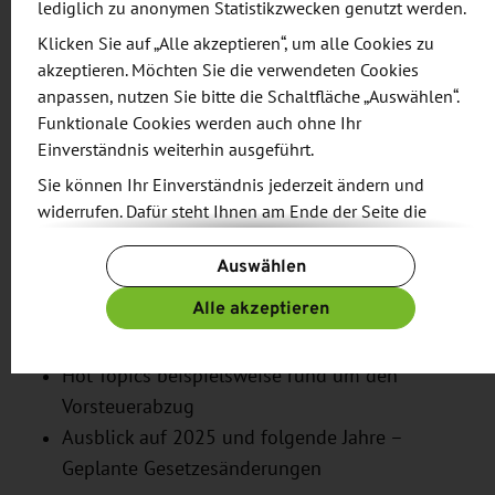
Themen im Überblick:
lediglich zu anonymen Statistikzwecken genutzt werden.
Klicken Sie auf „Alle akzeptieren“, um alle Cookies zu
Wrap-up zur eRechnung
akzeptieren. Möchten Sie die verwendeten Cookies
Weitere Änderungen durch das
anpassen, nutzen Sie bitte die Schaltfläche „Auswählen“.
Funktionale Cookies werden auch ohne Ihr
Jahressteuergesetz 2024
Einverständnis weiterhin ausgeführt.
Aktuelle Geschäftsvorfälle rund um
Sie können Ihr Einverständnis jederzeit ändern und
innergemeinschaftliche Lieferungen und
widerrufen. Dafür steht Ihnen am Ende der Seite die
Dienstleistungen - B2B und B2C
Schaltfläche „Cookie-Einstellungen ändern“ zur
Neueste Rechtsprechung (EuGH, BFH und der
Auswählen
Verfügung.
FG) mit dem besonderen Fokus auf
Weitere Informationen finden Sie in unseren
Alle akzeptieren
internationale Geschäfte
Datenschutzbestimmungen
und ergänzend in unserem
Wichtige Verwaltungsanweisungen
Impressum
.
Hot Topics beispielsweise rund um den
Vorsteuerabzug
Ausblick auf 2025 und folgende Jahre –
Geplante Gesetzesänderungen