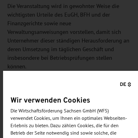
Die Veranstaltung wird in gewohnter Weise die
wichtigsten Urteile des EuGH, BFH und der
Finanzgerichte sowie neue
Verwaltungsanweisungen vorstellen, damit sich
Unternehmer dieser ständigen Herausforderung an
deren Umsetzung im täglichen Geschäft und
insbesondere bei Betriebsprüfungen stellen
können.
Die exakten Inhalte der Themenblöcke stehen zum
DE
Jahresende fest, da sich viele Änderungen erst
Wir verwenden Cookies
kurzfristig ergeben.
Die Wirtschaftsförderung Sachsen GmbH (WFS)
Referentin ist Annette Pogodda-Grünwald, BDO AG
verwendet Cookies, um Ihnen ein optimales Webseiten-
Wirtschaftsprüfungsgesellschaft
Erlebnis zu bieten. Dazu zählen Cookies, die für den
Betrieb der Seite notwendig sind sowie solche, die