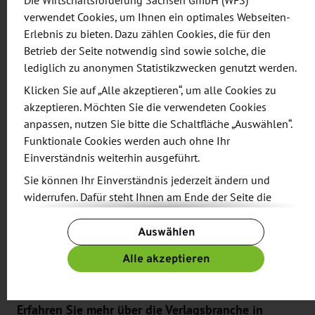
wissenschaftlichen Datenbanken. Gleichzeitig ist
Die Wirtschaftsförderung Sachsen GmbH (WFS)
verwendet Cookies, um Ihnen ein optimales Webseiten-
die Messe kulturelles Großereignis: Die Frankfurter
Erlebnis zu bieten. Dazu zählen Cookies, die für den
Buchmesse ist die größte Fachmesse für das
Betrieb der Seite notwendig sind sowie solche, die
internationale Publishing – und macht die
lediglich zu anonymen Statistikzwecken genutzt werden.
Mainmetropole Frankfurt im Oktober Zentrum der
Klicken Sie auf „Alle akzeptieren“, um alle Cookies zu
internationalen Medienwelt.
akzeptieren. Möchten Sie die verwendeten Cookies
anpassen, nutzen Sie bitte die Schaltfläche „Auswählen“.
Die Wirtschaftsförderung Sachsen GmbH (WFS)
Funktionale Cookies werden auch ohne Ihr
organisiert im Auftrag des Sächsischen
Einverständnis weiterhin ausgeführt.
Staatsministeriums für Wirtschaft, Arbeit und
Sie können Ihr Einverständnis jederzeit ändern und
Verkehr (SMWA) erneut eine
widerrufen. Dafür steht Ihnen am Ende der Seite die
Gemeinschaftspräsentation für sächsische
Schaltfläche „Cookie-Einstellungen ändern“ zur
Auswählen
Verfügung.
Unternehmen auf der Frankfurter Buchmesse. Eine
Anmeldung zur Beteiligung am Stand ist für 2023
Weitere Informationen finden Sie in unseren
Alle akzeptieren
Datenschutzbestimmungen
und ergänzend in unserem
nicht mehr möglich.
Impressum
.
Erfahren Sie mehr über die Verlagsbranche in