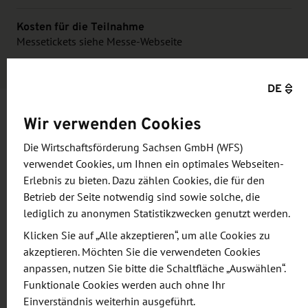
Kosten für die Teilnahme
Messetickets siehe Messe-Webseite
DE
Wir verwenden Cookies
Informationen und Zielsetzung
Die Wirtschaftsförderung Sachsen GmbH (WFS)
verwendet Cookies, um Ihnen ein optimales Webseiten-
Mit ca. 4.000 Ausstellern und mehr als 100.000
Erlebnis zu bieten. Dazu zählen Cookies, die für den
Besuchern ist die CMEF Spring (China Medical
Betrieb der Seite notwendig sind sowie solche, die
Equipment Fair) in Shanghai eine der größten
lediglich zu anonymen Statistikzwecken genutzt werden.
Messen für den Bereich Medizintechnik,
Klicken Sie auf „Alle akzeptieren“, um alle Cookies zu
Krankenhausausrüstung, Labortechnik etc..
akzeptieren. Möchten Sie die verwendeten Cookies
anpassen, nutzen Sie bitte die Schaltfläche „Auswählen“.
Funktionale Cookies werden auch ohne Ihr
Die geplante sächsische Gemeinschaftsbeteiligung
Einverständnis weiterhin ausgeführt.
2023 wurde abgesagt. Bei Interesse an einer