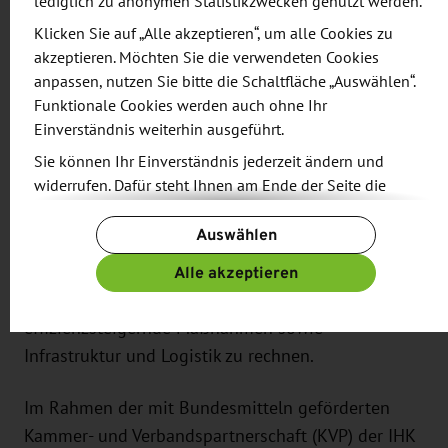
lediglich zu anonymen Statistikzwecken genutzt werden.
Privatwirtschaft und diplomatischen Vertretern
Klicken Sie auf „Alle akzeptieren“, um alle Cookies zu
aufbauen. Der Plan der Regierung für die ersten
akzeptieren. Möchten Sie die verwendeten Cookies
100 Tage sieht eine gezielte Intensivierung der
anpassen, nutzen Sie bitte die Schaltfläche „Auswählen“.
Zusammenarbeit mit Südafrika, Portugal, Spanien
Funktionale Cookies werden auch ohne Ihr
Einverständnis weiterhin ausgeführt.
und Deutschland vor. Mittelfristig wird Mosambik
vor allem als Bergbaustandort an Bedeutung
Sie können Ihr Einverständnis jederzeit ändern und
widerrufen. Dafür steht Ihnen am Ende der Seite die
gewinnen: 22 der 34 von der Europäischen Union
Schaltfläche „Cookie-Einstellungen ändern“ zur
als kritisch deklarierten Rohstoffe lagern in
Auswählen
Verfügung.
Mosambik. In den kommenden Jahren ist mit
Weitere Informationen finden Sie in unseren
Alle akzeptieren
einem steigenden Investitionsbedarf in
Datenschutzbestimmungen
und ergänzend in unserem
Bergbauausrüstung, Wartungsdiensten,
Impressum
.
effizienzsteigernde Maßnahmen sowie
Infrastruktur und Logistik zu rechnen.
Im Rahmen der mit Bundesmitteln geförderten
Kammer- und Verbandspartnerschaft (KVP) der IHK