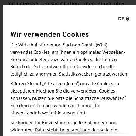
mit interessierten sächsischen Unternehmen über
die Bedeutung der Volksrepublik China als einem
DE
der wichtigsten Handelspartner Sachsens und die
zunehmend herausfordernden
Wir verwenden Cookies
Rahmenbedingungen für den Austausch mit dem
Die Wirtschaftsförderung Sachsen GmbH (WFS)
„Land der Mitte“ diskutiert.
verwendet Cookies, um Ihnen ein optimales Webseiten-
Erlebnis zu bieten. Dazu zählen Cookies, die für den
Diese Diskussion möchten wir in diesem Jahr mit
Betrieb der Seite notwendig sind sowie solche, die
Blick auf aktuelle Entwicklungen fortsetzen.
lediglich zu anonymen Statistikzwecken genutzt werden.
Klicken Sie auf „Alle akzeptieren“, um alle Cookies zu
Als Gast informiert erneut Herr Thomas König,
akzeptieren. Möchten Sie die verwendeten Cookies
Referatsleiter Asien beim DIHK über den sich
anpassen, nutzen Sie bitte die Schaltfläche „Auswählen“.
abzeichnenden Kurs der neuen Bundesregierung
Funktionale Cookies werden auch ohne Ihr
gegenüber China. Darüber hinaus ist ein Beitrag
Einverständnis weiterhin ausgeführt.
der langjährigen Korrespondentin von Germany
Sie können Ihr Einverständnis jederzeit ändern und
Trade & Invest in Shanghai, Frau Corinne Abele, zur
widerrufen. Dafür steht Ihnen am Ende der Seite die