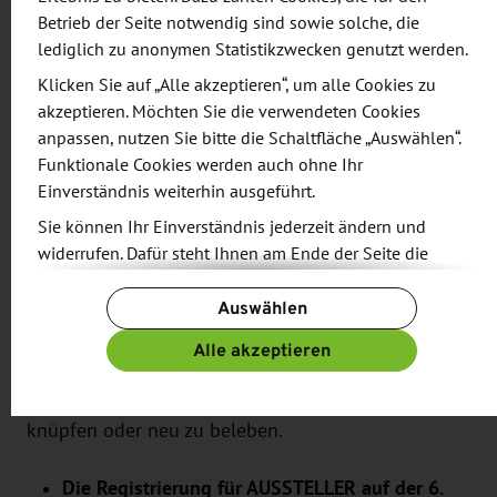
Betrieb der Seite notwendig sind sowie solche, die
Lebensmitteleinzel- und -großhandel,
lediglich zu anonymen Statistikzwecken genutzt werden.
Großverbraucher aus den Bereichen
Klicken Sie auf „Alle akzeptieren“, um alle Cookies zu
Gemeinschaftsverpflegung, Catering, Sozial- und
akzeptieren. Möchten Sie die verwendeten Cookies
Gesundheitswesen sowie Hotellerie und
anpassen, nutzen Sie bitte die Schaltfläche „Auswählen“.
Gastronomie erwartet.
Funktionale Cookies werden auch ohne Ihr
Einverständnis weiterhin ausgeführt.
Egal, ob Sie als Direktvermarkter ein spezialisiertes
Sie können Ihr Einverständnis jederzeit ändern und
Produktsortiment vertreten oder sich als großer
widerrufen. Dafür steht Ihnen am Ende der Seite die
Markenartikelhersteller in regionalen wie
Schaltfläche „Cookie-Einstellungen ändern“ zur
Auswählen
internationalen Märkten zu Hause fühlen: Nutzen
Verfügung.
Sie die Gelegenheit, sich mit Ihrem gesamten
Weitere Informationen finden Sie in unseren
Alle akzeptieren
Leistungs- und Produktspektrum einem breiten
Datenschutzbestimmungen
und ergänzend in unserem
Impressum
.
Fachpublikum zu präsentieren und Kontakte zu
knüpfen oder neu zu beleben.
Die Registrierung für AUSSTELLER auf der 6.