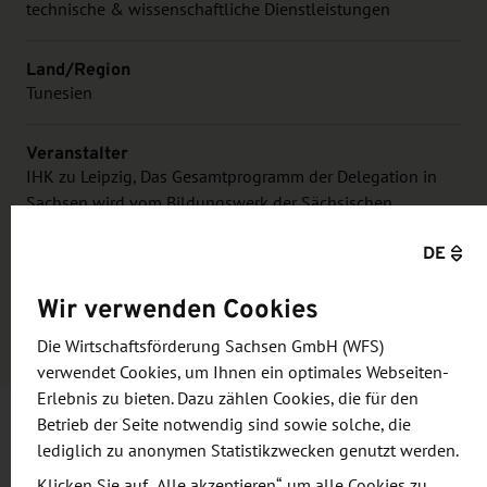
technische & wissenschaftliche Dienstleistungen
Land/Region
Tunesien
Veranstalter
IHK zu Leipzig, Das Gesamtprogramm der Delegation in
Sachsen wird vom Bildungswerk der Sächsischen
Wirtschaft organisiert.
DE
Kosten für die Teilnahme
Wir verwenden Cookies
kostenfrei, Anmeldung erforderlich
Die Wirtschaftsförderung Sachsen GmbH (WFS)
verwendet Cookies, um Ihnen ein optimales Webseiten-
Erlebnis zu bieten. Dazu zählen Cookies, die für den
Betrieb der Seite notwendig sind sowie solche, die
lediglich zu anonymen Statistikzwecken genutzt werden.
Informationen und Zielsetzung
Klicken Sie auf „Alle akzeptieren“, um alle Cookies zu