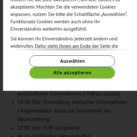
akzeptieren. Möchten Sie die verwendeten Cookies
Bevorzugte Verhandlungssprache: Englisch. Eine
anpassen, nutzen Sie bitte die Schaltfläche „Auswählen“.
Liste der Delegationsteilnehmer findet sich online.
Funktionale Cookies werden auch ohne Ihr
Einverständnis weiterhin ausgeführt.
Agenda
Sie können Ihr Einverständnis jederzeit ändern und
widerrufen. Dafür steht Ihnen am Ende der Seite die
10:00 Uhr: Begrüßung / IHK zu Leipzig
Schaltfläche „Cookie-Einstellungen ändern“ zur
10:05 Uhr: Vorstellung Leipzig und Region als
Auswählen
Verfügung.
Wirtschaftsstandorte / IRL Invest Region
Weitere Informationen finden Sie in unseren
Alle akzeptieren
Leipzig GmbH
Datenschutzbestimmungen
und ergänzend in unserem
10:25 Uhr: Angebote der IHK zu Leipzig an
Impressum
.
ausländische Unternehmen / IHK zu Leipzig
10:35 Uhr: Vorstellung deutscher Unternehmer
/ Angemeldete deutsche Teilnehmer der
Veranstaltung
11:00 Uhr: B2B-Gespräche
ab ca. 11:00 Uhr: Mittagsbuffet