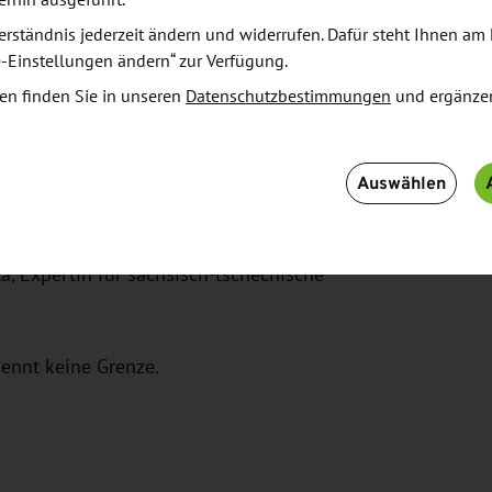
zung
erhin ausgeführt.
erständnis jederzeit ändern und widerrufen. Dafür steht Ihnen am 
e-Einstellungen ändern“ zur Verfügung.
hmen:
en finden Sie in unseren
Datenschutzbestimmungen
und ergänze
Auswählen
menarbeit
en!
lá, Expertin für sächsisch-tschechische
ennt keine Grenze.