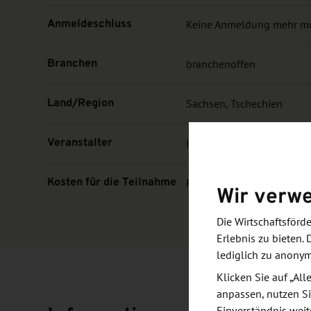
Anmeldeschluss
Keine Anmeldung mehr m
Branchen
branchenoffen
Land/Region
Sachsen, Tschechien
Veranstalter
IHK Chemnitz
Kosten für die Teilnahme
Preis auf Anfrage
Wir verw
Die Wirtschaftsför
Erlebnis zu bieten. 
lediglich zu anony
Klicken Sie auf „Al
anpassen, nutzen Si