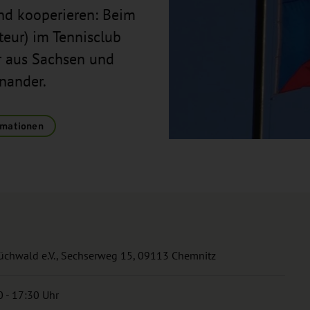
end kooperieren: Beim
eur) im Tennisclub
r aus Sachsen und
nander.
rmationen
üchwald e.V., Sechserweg 15, 09113 Chemnitz
 - 17:30 Uhr