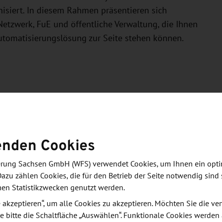
siert. In diesem Rahmen präsentieren sich
etzwerk, FuE und öffentliche Verwaltung, die Ihnen
Automatisierungslösung zur Seite stehen können.
n IIS, Institutsteil Dresden
enden Cookies
ster
derung Sachsen GmbH (WFS) verwendet Cookies, um Ihnen ein opt
Dazu zählen Cookies, die für den Betrieb der Seite notwendig sind 
men Statistikzwecken genutzt werden.
tz
le akzeptieren“, um alle Cookies zu akzeptieren. Möchten Sie die 
hinenbau Sachse
n
e bitte die Schaltfläche „Auswählen“. Funktionale Cookies werden