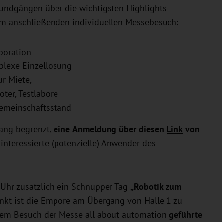
undgängen über die wichtigsten Highlights
im anschließenden individuellen Messebesuch:
boration
plexe Einzellösung
ur Miete,
ter, Testlabore
emeinschaftsstand
gang begrenzt,
eine
Anmeldung über diesen
Link
von
 interessierte (potenzielle) Anwender des
 Uhr zusätzlich ein Schnupper-Tag
„Robotik zum
punkt ist die Empore am Übergang von Halle 1 zu
n dem Besuch der Messe all about automation
geführte