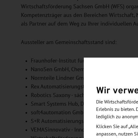
Wirtschaftsförderung Sachsen GmbH (WFS) organi
Kompetenzträger aus den Bereichen Wirtschaft, N
als Partner auf dem Weg zu Ihrer individuellen 
Aussteller am Gemeinschaftsstand sind:
Fraunhofer-Institut für Integrierte Schaltunge
NanoSen GmbH
, Chemnitz
Normteile Lindner GmbH
, Ehrenfriedersdorf
Rex Automatisierungstechnik GmbH
Wir verw
Robotics Saxony
- sächsischer Innovationsclu
Die Wirtschaftsför
Smart Systems Hub
, Dresden
Erlebnis zu bieten. 
soft4automation GmbH
, Wilsdruff
lediglich zu anony
S+R Automatisierungstechnik GmbH
, Chemni
Klicken Sie auf „Al
VEMASinnovativ - Innovationsverbund Masc
anpassen, nutzen Si