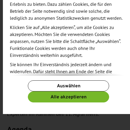
Die Veranstaltung zeigt auf, welche Potenziale
Erlebnis zu bieten. Dazu zählen Cookies, die für den
heute schon realisiert werden können und wie sich
Betrieb der Seite notwendig sind sowie solche, die
diese Innovationen effizient in den betrieblichen
lediglich zu anonymen Statistikzwecken genutzt werden.
Alltag integrieren lassen.
Klicken Sie auf „Alle akzeptieren“, um alle Cookies zu
akzeptieren. Möchten Sie die verwendeten Cookies
Erleben Sie verschiedene Exoskelette hautnah bei
anpassen, nutzen Sie bitte die Schaltfläche „Auswählen“.
Funktionale Cookies werden auch ohne Ihr
der Demonstration oder direkt im Selbsttest.
Einverständnis weiterhin ausgeführt.
Darüber hinaus ist die Auszahlung von
Sie können Ihr Einverständnis jederzeit ändern und
Agrarförderungen seit dem 1. Januar 2025 über die
widerrufen. Dafür steht Ihnen am Ende der Seite die
EU-Regelung im Rahmen der Gemeinsamen
Schaltfläche „Cookie-Einstellungen ändern“ zur
Agrarpolitik (GAP) an die Einhaltung von arbeits-
Auswählen
Verfügung.
und arbeitsschutzrechtlichen Vorschriften koppelt.
Weitere Informationen finden Sie in unseren
Alle akzeptieren
Welche Auswirkungen das für den
Datenschutzbestimmungen
und ergänzend in unserem
Landwirtschaftsbetrieb hat, diskutieren Sie mit den
Impressum
.
Experten im Rahmen des 11. AgrarTreffs.
Agenda