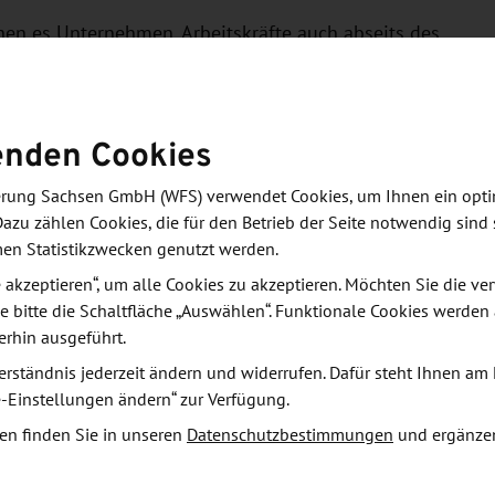
chen es Unternehmen, Arbeitskräfte auch abseits des
vitäten zu integrieren. Viele Unternehmen machen
on von Mitarbeitern im Homeoffice. Eine ortsflexible
h, Mitarbeit und Fachkräfte im Ausland zu rekrutieren
enden Cookies
eit bleibt das eigentliche Heimatland. Bulgarien und
r gut ausgebildeten Arbeitskräftepools, sondern
derung Sachsen GmbH (WFS) verwendet Cookies, um Ihnen ein opt
Englisch sprechen.
Dazu zählen Cookies, die für den Betrieb der Seite notwendig sind 
men Statistikzwecken genutzt werden.
e-Work-Prozess gestaltet werden kann und welche
le akzeptieren“, um alle Cookies zu akzeptieren. Möchten Sie die 
e bitte die Schaltfläche „Auswählen“. Funktionale Cookies werden
ngen es zu bewältigen gilt. Ein Unternehmer
erhin ausgeführt.
 diesen Ländern.
erständnis jederzeit ändern und widerrufen. Dafür steht Ihnen am 
e-Einstellungen ändern“ zur Verfügung.
en finden Sie in unseren
Datenschutzbestimmungen
und ergänze
enten