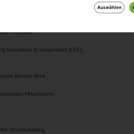
Auswählen
 IHK Dresden
und Potenziale
ing Innovation & Cooperation (CLIC),
tionale Remote Work
nationalen Mitarbeitern
 Vor-Ort-Umsetzung