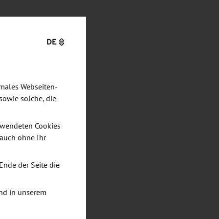
DE
imales Webseiten-
sowie solche, die
verwendeten Cookies
 auch ohne Ihr
Ende der Seite die
nd in unserem