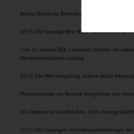
Robert Beuthner, Referatsleiter Außenwirtschaft,
09:35 Uhr Konzept New Work - Voraussetzungen 
Frau Dr. Sandra Dijk, Executive Director for Lead
Handelshochschule Leipzig
09.55 Uhr Wertschöpfung sichern durch interna
Praxisbeispiele zur Remote-Integration von inter
Ilin Dobrew, Geschäftsführer, Enloc Energy GmbH
10:15 Uhr Lösungen und Herausforderungen der