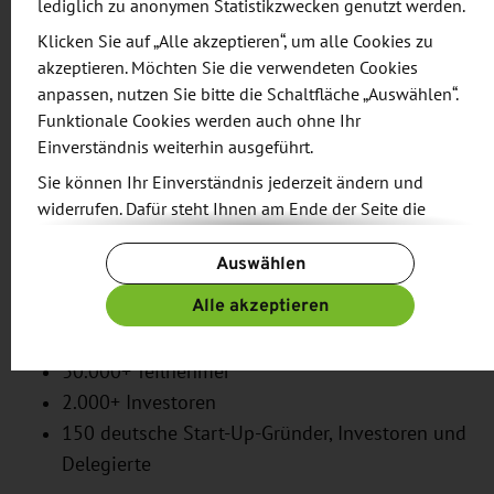
lediglich zu anonymen Statistikzwecken genutzt werden.
Für internationale Unternehmen — insbesondere
Klicken Sie auf „Alle akzeptieren“, um alle Cookies zu
akzeptieren. Möchten Sie die verwendeten Cookies
aus Bereichen wie Technologie, Infrastruktur, IT
anpassen, nutzen Sie bitte die Schaltfläche „Auswählen“.
oder Service — ergeben sich durch diese
Funktionale Cookies werden auch ohne Ihr
Entwicklung neue Potenziale. Damit bietet der Web
Einverständnis weiterhin ausgeführt.
Summit nicht nur Einsichten in Innovation,
Sie können Ihr Einverständnis jederzeit ändern und
sondern auch eine ideale Plattform, um
widerrufen. Dafür steht Ihnen am Ende der Seite die
Partnerschaften zu schmieden sowie Marktchancen
Schaltfläche „Cookie-Einstellungen ändern“ zur
zu sondieren.
Auswählen
Verfügung.
Weitere Informationen finden Sie in unseren
Alle akzeptieren
Qatar Web Summit 2026:
Datenschutzbestimmungen
und ergänzend in unserem
Impressum
.
30.000+ Teilnehmer
2.000+ Investoren
150 deutsche Start-Up-Gründer, Investoren und
Delegierte