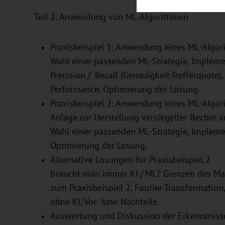
Teil 2: Anwendung von ML-Algorithmen
Praxisbeispiel 1: Anwendung eines ML-Algo
Wahl einer passenden ML-Strategie, Impleme
Precision / Recall (Genauigkeit-Trefferquote)
Performance, Optimierung der Lösung.
Praxisbeispiel 2: Anwendung eines ML-Algo
Anlage zur Herstellung versiegelter Becher a
Wahl einer passenden ML-Strategie, Impleme
Optimierung der Lösung.
Alternative Lösungen für Praxisbeispiel 2
Braucht man immer KI / ML? Grenzen des Mas
zum Praxisbeispiel 2, Fourier-Transformation
ohne KI, Vor- bzw. Nachteile.
Auswertung und Diskussion der Erkenntniss