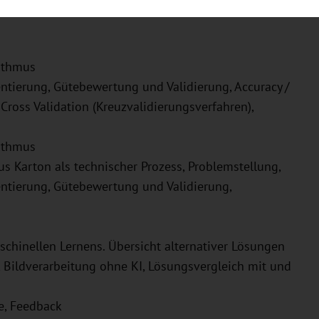
rithmus
ntierung, Gütebewertung und Validierung, Accuracy /
, Cross Validation (Kreuzvalidierungsverfahren),
rithmus
us Karton als technischer Prozess, Problemstellung,
ntierung, Gütebewertung und Validierung,
chinellen Lernens. Übersicht alternativer Lösungen
, Bildverarbeitung ohne KI, Lösungsvergleich mit und
e, Feedback