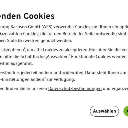
Prozessanalyse
enden Cookies
llen Prozessanalyse (Korrelationsanalyse,
en, Zeitreihenanalyse / Trends) und ML-
derung Sachsen GmbH (WFS) verwendet Cookies, um Ihnen ein opt
ustering, Regression). Unterschiede, Vor- bzw.
Dazu zählen Cookies, die für den Betrieb der Seite notwendig sind 
es Lernen. ML-Workflow, ML-Anwendungen in der
men Statistikzwecken genutzt werden.
le akzeptieren“, um alle Cookies zu akzeptieren. Möchten Sie die 
e bitte die Schaltfläche „Auswählen“. Funktionale Cookies werden
formations- modelle, Datenakquise, (OPC UA, UMATI,
erhin ausgeführt.
ualität, Datenvorverarbeitung, fehlende Werte und
erständnis jederzeit ändern und widerrufen. Dafür steht Ihnen am 
) und Dimensionsreduzierung, PCA.
e-Einstellungen ändern“ zur Verfügung.
nsweise und Aufbau einer Versuchsumgebung
en finden Sie in unseren
Datenschutzbestimmungen
und ergänze
er Prozess, allg. Vorgehensweise, technische
tung, Abschätzung und Verbesserung der
ameworks und Bibliotheken, Arbeit mit Python /
Auswählen