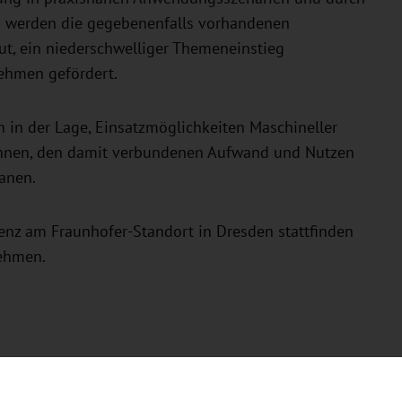
s werden die gegebenenfalls vorhandenen
t, ein niederschwelliger Themeneinstieg
nehmen gefördert.
 in der Lage, Einsatzmöglichkeiten Maschineller
kennen, den damit verbundenen Aufwand und Nutzen
anen.
enz am Fraunhofer-Standort in Dresden stattfinden
nehmen.
genieure