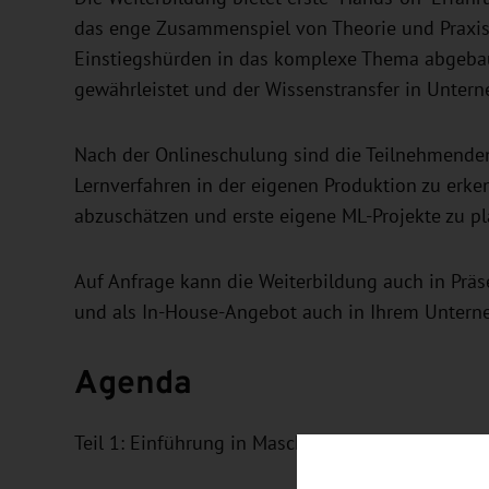
das enge Zusammenspiel von Theorie und Praxi
Einstiegshürden in das komplexe Thema abgebau
gewährleistet und der Wissenstransfer in Unter
Nach der Onlineschulung sind die Teilnehmenden
Lernverfahren in der eigenen Produktion zu er
abzuschätzen und erste eigene ML-Projekte zu pl
Auf Anfrage kann die Weiterbildung auch in Präs
und als In-House-Angebot auch in Ihrem Unter
Agenda
Teil 1: Einführung in Maschinelles Lernen für In