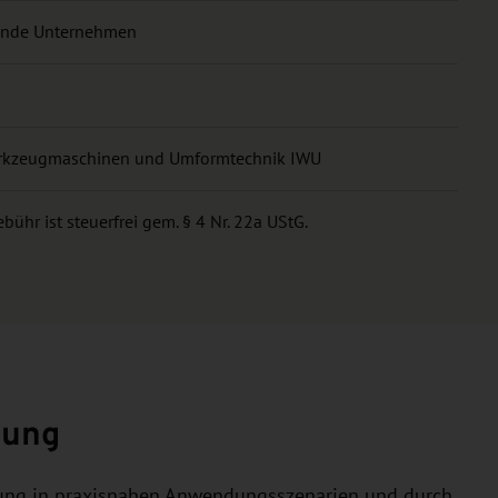
rende Unternehmen
Werkzeugmaschinen und Umformtechnik IWU
ühr ist steuerfrei gem. § 4 Nr. 22a UStG.
zung
hrung in praxisnahen Anwendungsszenarien und durch