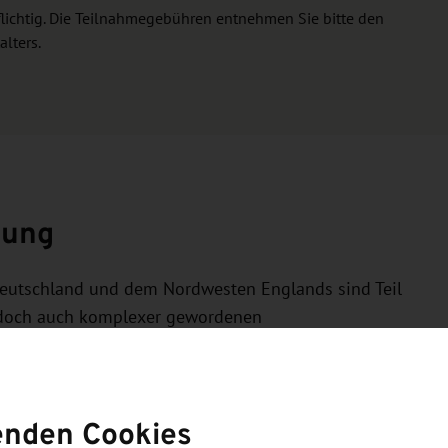
flichtig. Die Teilnahmegebühren entnehmen Sie bitte den
lters.
zung
Deutschland und dem Nordwesten Englands sind Teil
 jedoch auch komplexer gewordenen
e sind vor allem von Wertschöpfungsketten in der
anzsektor geprägt. Dabei dient der Nordwesten mit
r Hafen Liverpool als wichtiger Hub für den
enden Cookies
rch Zoll- und Steuerfragen. Die West-Midlands, zu