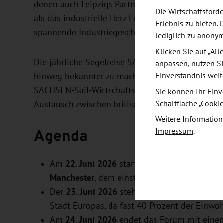
denen auch Leipzigs Partnerstadt Birmingham un
Die Wirtschaftsför
als das industrielle Herz Englands. Auch Manchest
Erlebnis zu bieten. 
spannende Industriegeschichte zurück.
lediglich zu anony
Klicken Sie auf „Al
Die jährliche Segelreise SACHSEN Sail hat zum Z
anpassen, nutzen Si
Einverständnis weit
hinweg bekannter zu machen und neue wirtschaf
SACHSEN-Sail-Wirtschaftsforums 2026 und den 
Sie können Ihr Einv
Schaltfläche „Cooki
Austausch zwischen britischen und mitteldeuts
Weitere Information
Agenda
Impressum
.
Am
22. Juni 2026
startet das SACHSEN-Sail-W
Manchester
, dem einst weltweit führenden Z
Der
23. Juni 2026
steht ganz im Zeichen der 
Stadt Europas, da fast 40 Prozent der Einwoh
Am
24. Juni 2026
endet das Forum mit eine