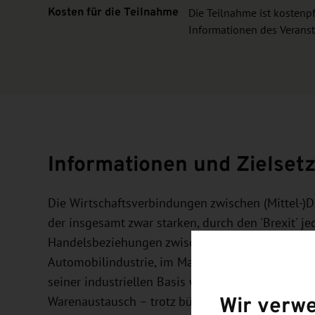
Kosten für die Teilnahme
Die Teilnahme ist kostenp
Informationen des Veransta
Informationen und Zielset
Die Wirtschaftsverbindungen zwischen (Mittel-)
der insgesamt zwar starken, durch den 'Brexit'
Handelsbeziehungen zwischen beiden Ländern. Si
Automobilindustrie, im Maschinenbau und im Fin
seiner industriellen Basis wie beispielsweise de
Wir verw
Warenaustausch – trotz bürokratischer Hürden du