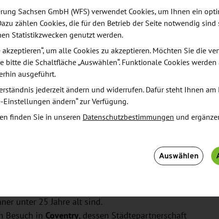
d Dresdens Partnerstadt Coventry gehören, gelten
derung Sachsen GmbH (WFS) verwendet Cookies, um Ihnen ein opt
er, die Partnerstadt von Chemnitz, blickt auf eine
Dazu zählen Cookies, die für den Betrieb der Seite notwendig sind 
men Statistikzwecken genutzt werden.
le akzeptieren“, um alle Cookies zu akzeptieren. Möchten Sie die 
iel, die sächsische Region über die Landesgrenzen
e bitte die Schaltfläche „Auswählen“. Funktionale Cookies werden
erhin ausgeführt.
tliche Kontakte zu knüpfen. Im Rahmen des
umrahmenden Segeltouren sollen insbesondere der
erständnis jederzeit ändern und widerrufen. Dafür steht Ihnen am 
e-Einstellungen ändern“ zur Verfügung.
chen Unternehmen ausgebaut werden.
en finden Sie in unseren
Datenschutzbestimmungen
und ergänze
Auswählen
irtschaftsforum in der Chemnitzer Partnerstadt
entrum der Textilproduktion.
Leipziger Partnerstadt
Birmingham
– der 'jüngsten'
ner unter 25 Jahre alt sind.
m Besuch in
Coventry
, dessen Städtepartnerschaft