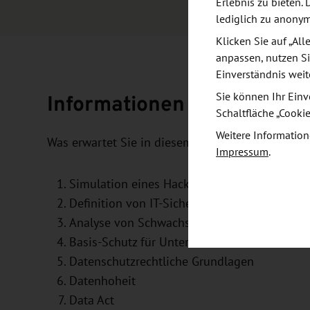
Erlebnis zu bieten. 
lediglich zu anony
Klicken Sie auf „Al
anpassen, nutzen Si
Einverständnis weit
Informationen und Zielset
Sie können Ihr Einv
Schaltfläche „Cooki
Weitere Information
Was erwartet Sie in diesem Tagesworkshop?
Impressum
.
Simulation eines Hacker-Angriffes
Definition von IT-Sicherheitsmaßnahmen
Analyse von Schwachstellen in Netzwerken
Basis-Schutz für Unternehmen
Datenschutzrechtliche Grundlagen
Datenhoheit
Data Act