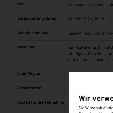
Ort
TU Chemnitz, Experimentier
Veranstaltungsdatum
06. März 2026, 09:00 - 14
Anmeldeschluss
Keine Anmeldung mehr m
Branchen
Automatisierung, Digitalis
Intelligenz, Maschinen- u
Verteidigungsindustrie, S
Land/Region
Deutschland, Sachsen
Veranstalter
Mittelstand-Digital-Zentr
Wir verw
Kosten für die Teilnahme
kostenlose Teilnahme, An
Die Wirtschaftsför