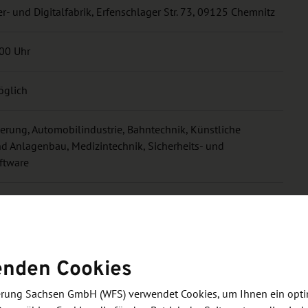
- und Digitalfabrik, Erfenschlager Str. 73, 09125 Chemnitz
:00 Uhr
öglich
ierung, Automobilindustrie, Bahntechnik, Künstliche
nd Anlagenbau, Medizintechnik, Sicherheits- und
oftware
um Chemnitz in Kooperation mit SNgoes.digital
enden Cookies
meldung erforderlich
derung Sachsen GmbH (WFS) verwendet Cookies, um Ihnen ein opt