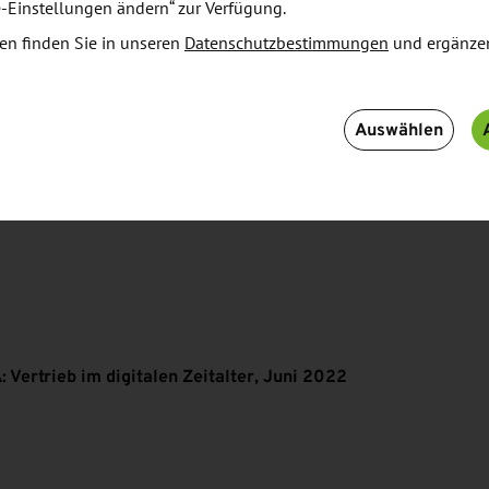
e-Einstellungen ändern“ zur Verfügung.
igital und amerikanisch! Doch wie funktioniert das
en finden Sie in unseren
Datenschutzbestimmungen
und ergänze
alen Zeitalter erfolgsversprechend? Hatte die Covid-
trieb? Was hat sich verändert?
Auswählen
in diesem Workshop konkrete Praxistipps und
Vertrieb im digitalen Zeitalter, Juni 2022