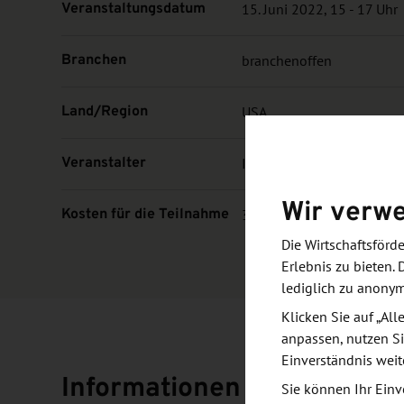
Veranstaltungsdatum
15. Juni 2022, 15 - 17 Uhr
Branchen
branchenoffen
Land/Region
USA
Veranstalter
IHK Dresden
Wir verw
Kosten für die Teilnahme
30,00 Euro brutto
Die Wirtschaftsför
Erlebnis zu bieten. 
lediglich zu anony
Klicken Sie auf „Al
anpassen, nutzen Si
Einverständnis weit
Informationen und Zielset
Sie können Ihr Einv