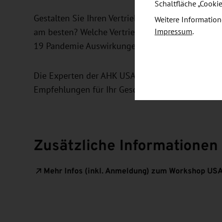
Schaltfläche „Cooki
Gestalten Sie Ihren Vertrieb und Ihr Marketing d
Weitere Information
Impressum
.
am besten? Welche Vertriebsformen sind im digit
19 Pandemie Auswirkungen auf Marketing und Ver
Die Experten der AHK USA-Chicago geben Ihnen 
Empfehlungen für Ihr Geschäft in den USA.
Zusätzliche Informationen
Mehr Infos (inkl. Anmeldung) zum Workshop USA: 