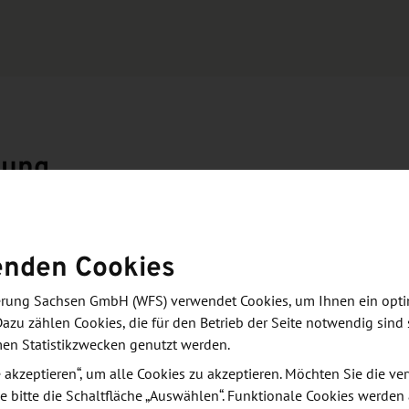
zung
osiums gehören:
enden Cookies
en, Materialien, Geräte, Anwendungen, Übersetzung
derung Sachsen GmbH (WFS) verwendet Cookies, um Ihnen ein opt
rten, die ihre Vision für dieses Fachgebiet
Dazu zählen Cookies, die für den Betrieb der Seite notwendig sind 
men Statistikzwecken genutzt werden.
 Doktoranden und Postdoktoranden präsentiert, die
le akzeptieren“, um alle Cookies zu akzeptieren. Möchten Sie die 
e bitte die Schaltfläche „Auswählen“. Funktionale Cookies werden
wurden.