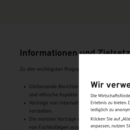
Informationen und Zielset
Zu den wichtigsten Programmpunkten des Symp
Wir verw
Umfassende Berichterstattung über Grundlag
und ethische Aspekte der Bioelektronik.
Die Wirtschaftsför
Vorträge von international renommierten Expe
Erlebnis zu bieten. 
lediglich zu anony
vorstellen.
Die meisten Vorträge und Poster werden von
Klicken Sie auf „Al
anpassen, nutzen Si
von Fachkollegen ausgewählt und bewertet 