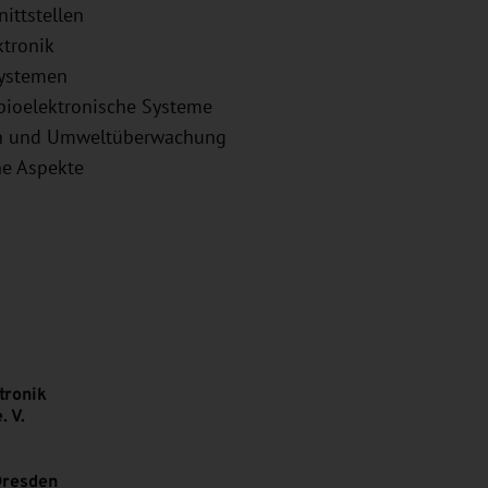
ittstellen
ktronik
Systemen
 bioelektronische Systeme
en und Umweltüberwachung
he Aspekte
tronik
. V.
Dresden