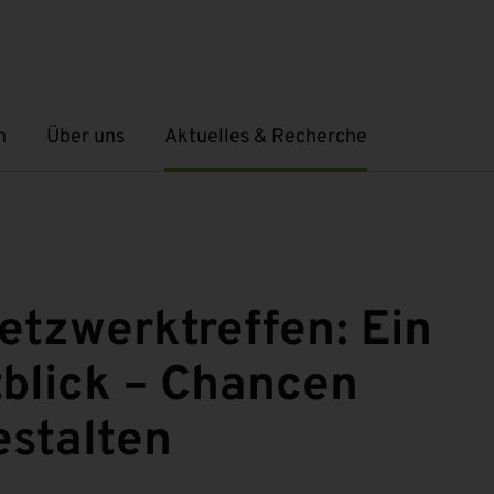
n
Über uns
Aktuelles & Recherche
Untermenü öffnen
Untermenü öffnen
tzwerktreffen: Ein
tblick – Chancen
estalten