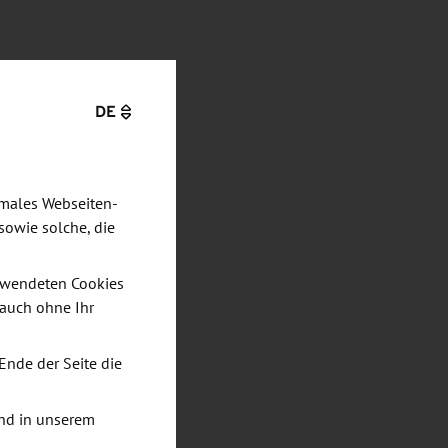
DE
imales Webseiten-
sowie solche, die
verwendeten Cookies
 auch ohne Ihr
Ende der Seite die
nd in unserem