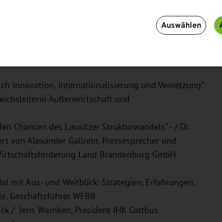
Auswählen
. Christina Eisenberg, Projektleiterin MinGenTec,
us
ch Innovation, Internationalisierung und Vernetzung”
eichsleiterin Außenwirtschaft und
en Chancen des Lausitzer Strukturwandels” - / Dr.
rt von Alexander Gallrein, Pressesprecher und
Wirtschaftsförderung Land Brandenburg GmbH
l mit Aus- und Weitblick: Strategien, Erfahrungen,
le, Geschäftsführer WFBB
ick / Jens Warnken, Präsident IHK Cottbus