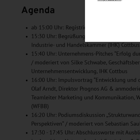
Agenda
ab 15:00 Uhr: Registrierung
15:30 Uhr: Begrüßung & kurzer Rückblick / Dr
Industrie- und Handelskammer (IHK) Cottb
15:40 Uhr: Unternehmens-Pitches “Erfolg dur
/ moderiert von Silke Schwabe, Geschäftsber
Unternehmensentwicklung, IHK Cottbus
16:00 Uhr: Impulsvortrag “Entwicklung und d
Olaf Arndt, Direktor Prognos AG & anmoderie
Teamleiter Marketing und Kommunikation, 
(WFBB)
16:20 Uhr: Podiumsdiskussion „Strukturwande
Perspektiven“ / moderiert von Sebastian Sau
17:30 - 17:45 Uhr: Abschlussworte mit Ausbl