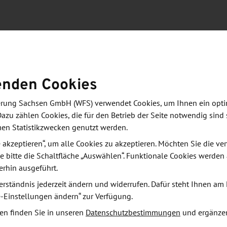
zung
terne strategische Einschätzungen,
enden Cookies
und den Erfahrungsaustausch zum Strukturwandel in
derung Sachsen GmbH (WFS) verwendet Cookies, um Ihnen ein opt
Dazu zählen Cookies, die für den Betrieb der Seite notwendig sind 
Erfahrungen zu Innovation, Internationalisierung und
men Statistikzwecken genutzt werden.
klungen und Chancen der Lausitz gibt zusätzliche
le akzeptieren“, um alle Cookies zu akzeptieren. Möchten Sie die 
diumsdiskussion mit Politik, Wirtschaft und
e bitte die Schaltfläche „Auswählen“. Funktionale Cookies werden
pektiven bewertet.
erhin ausgeführt.
erständnis jederzeit ändern und widerrufen. Dafür steht Ihnen am 
aftwerk, heute Kunstmuseum – steht sinnbildlich für
e-Einstellungen ändern“ zur Verfügung.
rtschöpfung.
en finden Sie in unseren
Datenschutzbestimmungen
und ergänze