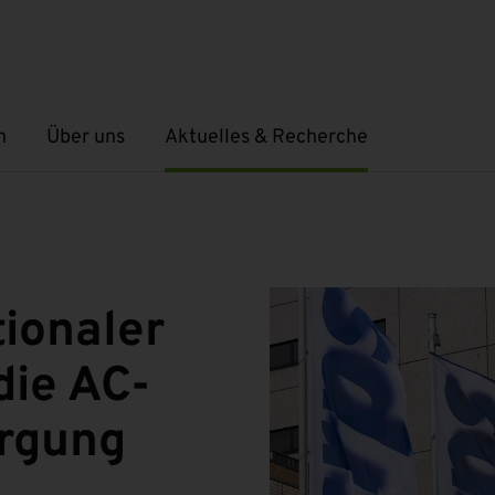
n
Über uns
Aktuelles & Recherche
Untermenü öffnen
Untermenü öffnen
tionaler
die AC-
rgung