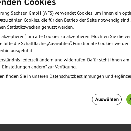
enden Cookies
zung
derung Sachsen GmbH (WFS) verwendet Cookies, um Ihnen ein opt
Dazu zählen Cookies, die für den Betrieb der Seite notwendig sind 
men Statistikzwecken genutzt werden.
ch technische Experten teilnehmen, dient einerseits
le akzeptieren“, um alle Cookies zu akzeptieren. Möchten Sie die 
dem Gedankenaustausch untereinander.
e bitte die Schaltfläche „Auswählen“. Funktionale Cookies werden
erhin ausgeführt.
erständnis jederzeit ändern und widerrufen. Dafür steht Ihnen am 
e-Einstellungen ändern“ zur Verfügung.
en finden Sie in unseren
Datenschutzbestimmungen
und ergänze
Auswählen