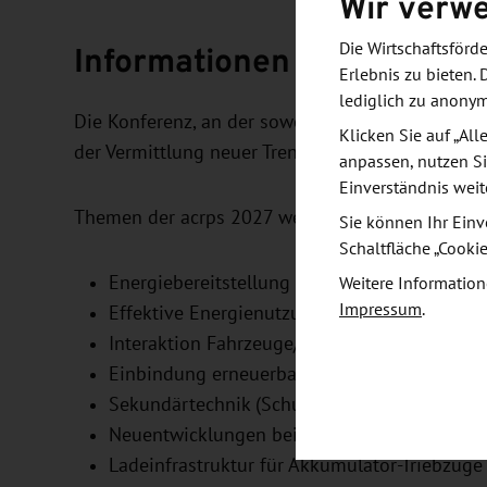
Wir verw
Informationen und Zielset
Die Wirtschaftsför
Erlebnis zu bieten. 
lediglich zu anony
Die Konferenz, an der sowohl Entscheider als au
Klicken Sie auf „Al
der Vermittlung neuer Trends und andererseits 
anpassen, nutzen Si
Einverständnis weit
Themen der acrps 2027 werden sein:
Sie können Ihr Einv
Schaltfläche „Cooki
Energiebereitstellung und -umwandlung
Weitere Information
Impressum
.
Effektive Energienutzung
Interaktion Fahrzeuge/Infrastrukur
Einbindung erneuerbarer Energiequellen
Sekundärtechnik (Schutz, Leittechnik)
Neuentwicklungen bei Oberleitungen
Ladeinfrastruktur für Akkumulator-Triebzüge