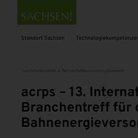
Standort Sachsen
Technologiekompetenze
Untermenü öffnen
Untermenü öffnen
Startseite
Aktuelles & Recherche
Veranstaltungskalender
acrps – 13. Interna
Branchentreff für 
Bahnenergieverso