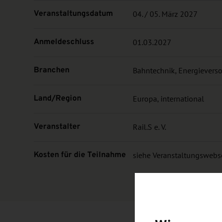
Veranstaltungsdatum
04. / 05. März 2027
Anmeldeschluss
01.03.2027
Branchen
Bahntechnik, Energievers
Land/Region
Europa, international
Veranstalter
Rail.S e. V.
Kosten für die Teilnahme
siehe Veranstaltungswebs