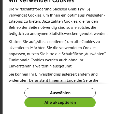
Wir verwenden Cookies
(Ben Hartkopp, Quantica)
Die Wirtschaftsförderung Sachsen GmbH (WFS)
12:25 - 13:00 Uhr: Networking Break 1
verwendet Cookies, um Ihnen ein optimales Webseiten-
Erlebnis zu bieten. Dazu zählen Cookies, die für den
Betrieb der Seite notwendig sind sowie solche, die
13:00 - 14:00 Uhr: Session 2: Materialextrusion
lediglich zu anonymen Statistikzwecken genutzt werden.
mit den Vorträgen:
Klicken Sie auf „Alle akzeptieren“, um alle Cookies zu
akzeptieren. Möchten Sie die verwendeten Cookies
Multimaterialdrucker von Prusa als
anpassen, nutzen Sie bitte die Schaltfläche „Auswählen“.
Forschungsplattform (Emir Hamzic, Prusa
Funktionale Cookies werden auch ohne Ihr
Research a.s.)
Einverständnis weiterhin ausgeführt.
Extrusion-based 3D printing with living
Sie können Ihr Einverständnis jederzeit ändern und
cells: challenges and applications (Dr. Anja
widerrufen. Dafür steht Ihnen am Ende der Seite die
Lode, Zentrum für Translationale Knochen-,
Schaltfläche „Cookie-Einstellungen ändern“ zur
Gelenk- und Weichgewebeforschung,
Auswählen
Verfügung.
Universitätsklinikum Carl Gustav Carus und
Weitere Informationen finden Sie in unseren
Alle akzeptieren
Medizinische Fakultät der Technischen
Datenschutzbestimmungen
und ergänzend in unserem
Universität Dresden)
Impressum
.