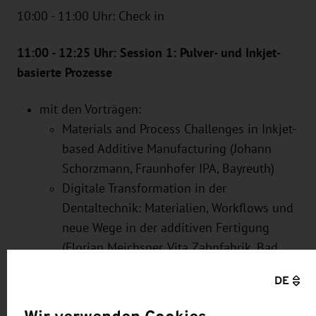
10:00 - 11:00 Uhr: Check in
11:00 - 12:25 Uhr: Session 1: Pulver- und Inkjet-
basierte Prozesse
mit den Vorträgen:
Materials and Process Challenges in Inkjet-
based Additive Manufacturing (Johann
Schorzmann, Fraunhofer IPA, Bayreuth)
Digitale Transformation in der
Dentaltechnik: Materialien, Workflows und
neue Wege in der additiven Fertigung
(Florian Meichsner, Vita Zahnfabrik, Bad
Säckingen)
DE
Digital Material Manufacturing: Application
Development in a High-Viscosity World