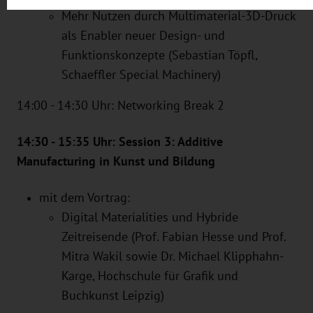
Mehr Nutzen durch Multimaterial-3D-Druck
als Enabler neuer Design- und
Funktionskonzepte (Sebastian Töpfl,
Schaeffler Special Machinery)
14:00 - 14:30 Uhr: Networking Break 2
14:30 - 15:35 Uhr: Session 3: Additive
Manufacturing in Kunst und Bildung
mit dem Vortrag:
Digital Materialities und Hybride
Zeitreisende (Prof. Fabian Hesse und Prof.
Mitra Wakil sowie Dr. Michael Klipphahn-
Karge, Hochschule für Grafik und
Buchkunst Leipzig)