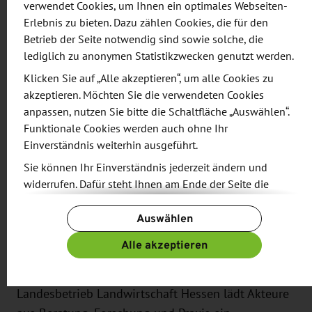
Sachsen-Anhalt die Gelegenheit, AKIS in Aktion zu
verwendet Cookies, um Ihnen ein optimales Webseiten-
erleben.
Erlebnis zu bieten. Dazu zählen Cookies, die für den
Betrieb der Seite notwendig sind sowie solche, die
lediglich zu anonymen Statistikzwecken genutzt werden.
Doch wie kann diese Zusammenarbeit ganz
konkret aussehen? Wie gelingt es, aus guten
Klicken Sie auf „Alle akzeptieren“, um alle Cookies zu
akzeptieren. Möchten Sie die verwendeten Cookies
Ansätzen verlässliche Strukturen und aus
anpassen, nutzen Sie bitte die Schaltfläche „Auswählen“.
punktuellen Begegnungen dauerhafte
Funktionale Cookies werden auch ohne Ihr
Kooperationen zu entwickeln? Genau hier setzen
Einverständnis weiterhin ausgeführt.
die thematischen Workshops an, die einzelne
Sie können Ihr Einverständnis jederzeit ändern und
Aspekte des AKIS vertiefen und praxisnah
widerrufen. Dafür steht Ihnen am Ende der Seite die
weiterdenken. Einer dieser Workshops richtet den
Schaltfläche „Cookie-Einstellungen ändern“ zur
Blick besonders auf die länderübergreifende
Auswählen
Verfügung.
Zusammenarbeit – und darauf, wie Vernetzung
Weitere Informationen finden Sie in unseren
Alle akzeptieren
strategisch wirksam gestaltet werden kann:
Datenschutzbestimmungen
und ergänzend in unserem
Die Koordinierungs- und Vernetzungsstelle AKIS im
Impressum
.
Landesbetrieb Landwirtschaft Hessen lädt Akteure