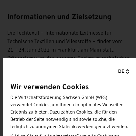
Informationen und Zielsetzung
Die Techtextil – Internationale Leitmesse für
Technische Textilien und Vliesstoffe – findet vom
21. - 24. Juni 2022 in Frankfurt am Main statt.
Präsentiert wird das gesamte Spektrum technischer
Textilien, funktionaler Bekleidungstextilien und
DE
textiler Technologien. Zeitgleich findet neben der
texprocess (Leitmesse für die Bekleidungs- und
Wir verwenden Cookies
textilverarbeitende Industrie) in diesem Jahr
Die Wirtschaftsförderung Sachsen GmbH (WFS)
einmalig auch das Heimtextil Summer Special
verwendet Cookies, um Ihnen ein optimales Webseiten-
(Internationale Fachmesse für Wohn- und
Erlebnis zu bieten. Dazu zählen Cookies, die für den
Objekttextilien) statt.
Betrieb der Seite notwendig sind sowie solche, die
lediglich zu anonymen Statistikzwecken genutzt werden.
Als Interessenvertreter der nord-ostdeutschen