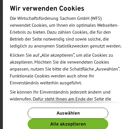
Wir verwenden Cookies
Die Wirtschaftsförderung Sachsen GmbH (WFS)
verwendet Cookies, um Ihnen ein optimales Webseiten-
Erlebnis zu bieten. Dazu zählen Cookies, die für den
Informationen und Zielsetzung
Betrieb der Seite notwendig sind sowie solche, die
lediglich zu anonymen Statistikzwecken genutzt werden.
Wer ist eingeladen?:
Arbeitgebende der gesamten
Klicken Sie auf „Alle akzeptieren“, um alle Cookies zu
Wertschöpfungskette der Produktion
akzeptieren. Möchten Sie die verwendeten Cookies
anpassen, nutzen Sie bitte die Schaltfläche „Auswählen“.
Funktionale Cookies werden auch ohne Ihr
Robotik & Automatisierung
Einverständnis weiterhin ausgeführt.
Produktion & Betrieb
Sie können Ihr Einverständnis jederzeit ändern und
Maschinen- und Anlagenbau
widerrufen. Dafür steht Ihnen am Ende der Seite die
Engineering & Software
Schaltfläche „Cookie-Einstellungen ändern“ zur
Zulieferer & Komponenten
Auswählen
Verfügung.
Kreislaufwirtschaft & Logistik
Weitere Informationen finden Sie in unseren
Alle akzeptieren
Datenschutzbestimmungen
und ergänzend in unserem