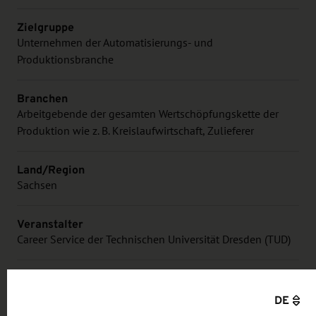
Zielgruppe
Unternehmen der Automatisierungs- und
Produktionsbranche
Branchen
Arbeitgebende der gesamten Wertschöpfungskette der
Produktion wie z. B. Kreislaufwirtschaft, Zulieferer
Land/Region
Sachsen
Veranstalter
Career Service der Technischen Universität Dresden (TUD)
Kosten für die Teilnahme
10% Frühbucherrabatt bis zum 15. September 2026,
DE
Konditionen entnehmen Sie bitte der Veranstalterseite