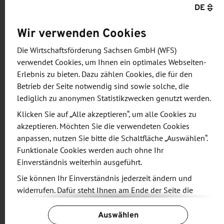
DE
Nachhaltigkeit erfordern nicht nur Veränderungen
in den Anbauverfahren, sondern ebenso flexible
Wir verwenden Cookies
Technik, die einen wirtschaftlichen Betrieb
ermöglicht. Dieses Spannungsfeld steht im
Die Wirtschaftsförderung Sachsen GmbH (WFS)
verwendet Cookies, um Ihnen ein optimales Webseiten-
Mittelpunkt der diesjährigen Werkstattdiskussion.
Erlebnis zu bieten. Dazu zählen Cookies, die für den
Betrieb der Seite notwendig sind sowie solche, die
Das in Sachsen entwickelte "Feldschwarm"-Konzept
lediglich zu anonymen Statistikzwecken genutzt werden.
befindet sich aktuell in einer umfangreichen
Klicken Sie auf „Alle akzeptieren“, um alle Cookies zu
landwirtschaftlichen Erprobungsphase beim
akzeptieren. Möchten Sie die verwendeten Cookies
Sächsischen Landesamt für Umwelt,
anpassen, nutzen Sie bitte die Schaltfläche „Auswählen“.
Landwirtschaft und Geologie (LfULG). Um das
Funktionale Cookies werden auch ohne Ihr
Potenzial dieses autonomen Maschinensystems
Einverständnis weiterhin ausgeführt.
auch ökonomisch für sächsische Landwirte nutzbar
Sie können Ihr Einverständnis jederzeit ändern und
zu machen, sind viele landwirtschaftliche Prozesse
widerrufen. Dafür steht Ihnen am Ende der Seite die
neu zu überlegen und modulare
Schaltfläche „Cookie-Einstellungen ändern“ zur
Auswählen
Verfügung.
Bearbeitungsgeräte zu entwickeln. Ziel ist es,