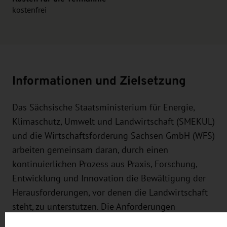
kostenfrei
Informationen und Zielsetzung
Das Sächsische Staatsministerium für Energie,
Klimaschutz, Umwelt und Landwirtschaft (SMEKUL)
und die Wirtschaftsförderung Sachsen GmbH (WFS)
arbeiten gemeinsam daran, durch einen
kontinuierlichen Prozess aus Praxis, Forschung,
Entwicklung und Innovation die Bewältigung der
Herausforderungen, vor denen die Landwirtschaft
steht, zu unterstützen. Die Anforderungen
hinsichtlich Diversifizierung, Artenvielfalt und