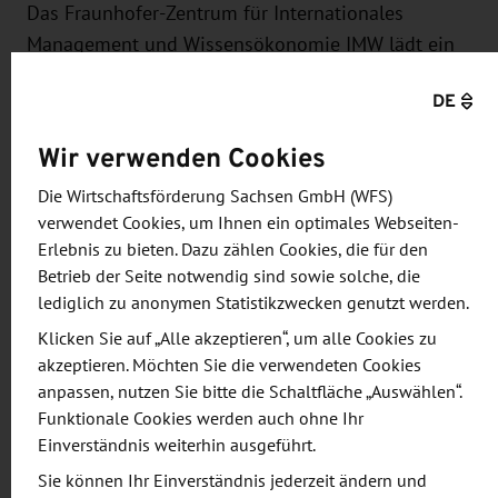
Das Fraunhofer-Zentrum für Internationales
Management und Wissensökonomie IMW lädt ein
zur Teilnahme an der RESILIENT-Konferenz unter
DE
dem Motto "Resilienz sichert Wertschöpfung –
gerade in Krisenzeiten".
Wir verwenden Cookies
Gemeinsam mit Gästen aus Wirtschaft,
Die Wirtschaftsförderung Sachsen GmbH (WFS)
verwendet Cookies, um Ihnen ein optimales Webseiten-
Wissenschaft und Politik soll beleuchtet werden,
Erlebnis zu bieten. Dazu zählen Cookies, die für den
welchen Beitrag die Stärkung der Resilienz leisten
Betrieb der Seite notwendig sind sowie solche, die
kann, damit Unternehmen ihr Wertversprechen
lediglich zu anonymen Statistikzwecken genutzt werden.
aufrechterhalten und stärken können.
Klicken Sie auf „Alle akzeptieren“, um alle Cookies zu
akzeptieren. Möchten Sie die verwendeten Cookies
Ob der Handelskrieg zwischen den USA und China,
anpassen, nutzen Sie bitte die Schaltfläche „Auswählen“.
die Covid-19-Pandemie und die dadurch
Funktionale Cookies werden auch ohne Ihr
verursachten Unterbrechungen der Lieferketten
Einverständnis weiterhin ausgeführt.
oder zuletzt der Einmarsch Russlands in der
Sie können Ihr Einverständnis jederzeit ändern und