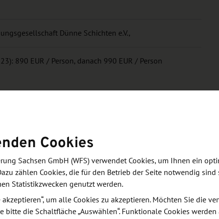
ungsgesellschaft Dünne Schichten e.V.,
023): 890 EUR / Person, danach 990 EUR / Person
enden Cookies
zung
derung Sachsen GmbH (WFS) verwendet Cookies, um Ihnen ein opt
Dazu zählen Cookies, die für den Betrieb der Seite notwendig sind 
rten der Oberflächen- und Dünnschichttechnologie
men Statistikzwecken genutzt werden.
r Unternehmen und Forschungseinrichtungen. Ziel
le akzeptieren“, um alle Cookies zu akzeptieren. Möchten Sie die 
 Kooperation zwischen allen Beteiligten Innovation
e bitte die Schaltfläche „Auswählen“. Funktionale Cookies werden