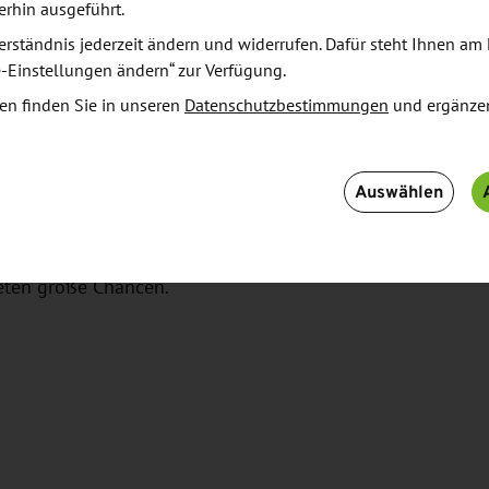
nftsweisende Ideen zu sichern. Diese treibenden
erhin ausgeführt.
stum unterstützen wir gemeinsam mit Partnern aus
erständnis jederzeit ändern und widerrufen. Dafür steht Ihnen am 
e-Einstellungen ändern“ zur Verfügung.
en finden Sie in unseren
Datenschutzbestimmungen
und ergänze
h mit gesellschaftlichen Herausforderungen wie
tät und Gesundheit auseinandersetzen. Die raschen
Auswählen
chtiger werdenden geopolitischen Erwägungen
 autarke und nachhaltige Energietechnologien in
ichtungstechnologien sind wichtige
eten große Chancen.