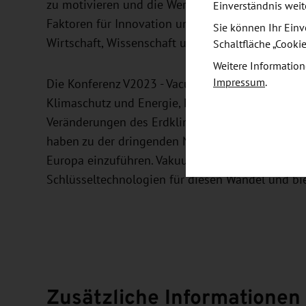
zu motivieren und die Wertschöpfung durch zuku
Einverständnis weit
Faktoren für Innovation und nachhaltiges Wach
Sie können Ihr Einv
Wirtschaft, Wissenschaft und Politik.
Schaltfläche „Cooki
Weitere Information
Impressum
.
Die Konferenz V2023 - Vacuum & Plasma wird sic
Klimaschutz und Energie, Nachhaltigkeit, Mobili
Veränderungen des Erdklimas und die immer wi
haben zu der dringenden Notwendigkeit geführt,
Europa einzuführen. Vakuum-, Plasma- und Besch
Schlüsseltechnologien für diesen Wandel und bi
Zusätzliche Informationen