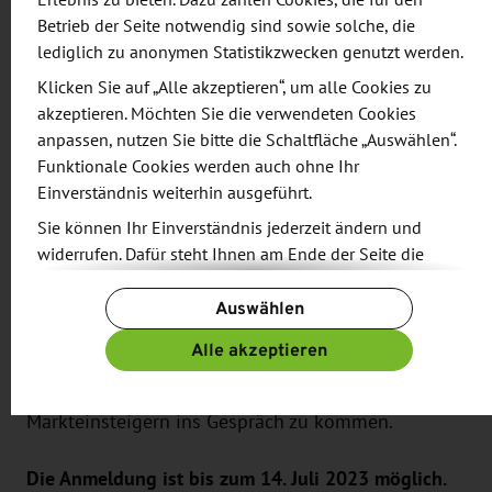
Erlebnis zu bieten. Dazu zählen Cookies, die für den
individuellen kompakten Zielmarktinformationen
Betrieb der Seite notwendig sind sowie solche, die
zum Auftakt sowohl Präsentationsmöglichkeiten
lediglich zu anonymen Statistikzwecken genutzt werden.
als auch individuelle Geschäftstermine mit
Klicken Sie auf „Alle akzeptieren“, um alle Cookies zu
potenziellen Partnern und Projektbesichtigungen
akzeptieren. Möchten Sie die verwendeten Cookies
anpassen, nutzen Sie bitte die Schaltfläche „Auswählen“.
vor Ort. Die Wirtschaftsförderung Sachsen GmbH
Funktionale Cookies werden auch ohne Ihr
(WFS) unterstützt sächsische Unternehmen aller
Einverständnis weiterhin ausgeführt.
Branchen beim Auf- und Ausbau des
Sie können Ihr Einverständnis jederzeit ändern und
Auslandsgeschäfts und empfiehlt passenden
widerrufen. Dafür steht Ihnen am Ende der Seite die
Unternehmen aus Sachsen die Teilnahme an
Schaltfläche „Cookie-Einstellungen ändern“ zur
diesem bewährten Markterschließungsformat, um
Auswählen
Verfügung.
mit vertretbarem Aufwand neue Märkte und
Weitere Informationen finden Sie in unseren
Alle akzeptieren
Geschäftsmöglichkeiten auszuloten und dabei mit
Datenschutzbestimmungen
und ergänzend in unserem
Marktkennern sowie auch mit anderen
Impressum
.
Markteinsteigern ins Gespräch zu kommen.
Die Anmeldung ist bis zum 14. Juli 2023 möglich.