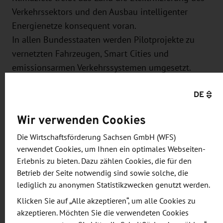
Verkehrssektors und den Ausbau intelligenter
Energienetze konsequent voran.
In allen Bundesstaaten werden Pilotprojekte zu
vernetzten Fahrzeugen, Smart Cities und
emissionsarmen Verkehrssystemen umgesetzt.
Besonders im Hinblick auf die Olympischen Spiele
DE
2032 in Brisbane entstehen Modellregionen für
klimafreundliche Stadtentwicklung und digital
Wir verwenden Cookies
vernetzte Infrastruktur.
Da viele High-Tech-Komponenten, insbesondere im
Die Wirtschaftsförderung Sachsen GmbH (WFS)
verwendet Cookies, um Ihnen ein optimales Webseiten-
Bereich Ladeinfrastruktur und Netzsteuerung,
Erlebnis zu bieten. Dazu zählen Cookies, die für den
importiert werden, ergeben sich attraktive
Betrieb der Seite notwendig sind sowie solche, die
Marktchancen für deutsche Unternehmen –
lediglich zu anonymen Statistikzwecken genutzt werden.
insbesondere im Bereich
Klicken Sie auf „Alle akzeptieren“, um alle Cookies zu
Technologiepartnerschaften und Systemlösungen.
akzeptieren. Möchten Sie die verwendeten Cookies