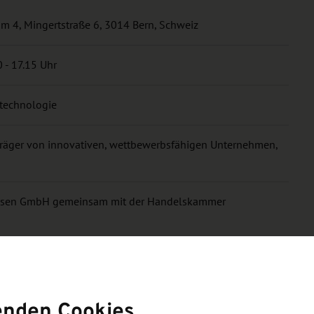
m 4, Mingertstraße 6, 3014 Bern, Schweiz
 - 17.15 Uhr
stechnologie
räger von innovativen, wettbewerbsfähigen Unternehmen,
chsen GmbH gemeinsam mit der Handelskammer
enden Cookies