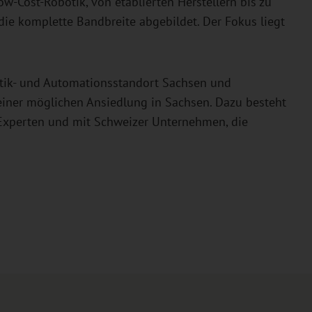
w-Cost-Robotik, von etablierten Herstellern bis zu
 die komplette Bandbreite abgebildet. Der Fokus liegt
ik- und Automationsstandort Sachsen und
iner möglichen Ansiedlung in Sachsen. Dazu besteht
Experten und mit Schweizer Unternehmen, die