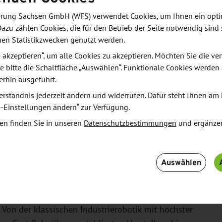
derung Sachsen GmbH (WFS) verwendet Cookies, um Ihnen ein opt
Dazu zählen Cookies, die für den Betrieb der Seite notwendig sind 
men Statistikzwecken genutzt werden.
zung
le akzeptieren“, um alle Cookies zu akzeptieren. Möchten Sie die 
e bitte die Schaltfläche „Auswählen“. Funktionale Cookies werden
erhin ausgeführt.
r Deutschland-Schweiz und die
erständnis jederzeit ändern und widerrufen. Dafür steht Ihnen am 
ntscheidungsträger von innovativen,
e-Einstellungen ändern“ zur Verfügung.
 Start-ups aus der Branche Robotik und
en finden Sie in unseren
Datenschutzbestimmungen
und ergänze
iches Investitions- und Standortinteresse am
dort starten oder ihr Geschäft weiter ausbauen
Auswählen
raft und die Möglichkeiten, bei der Robotik-
nd verfügt ebenfalls über eine ausgezeichnete
 Von der klassischen Industrierobotik mit höchster