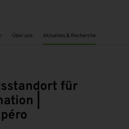
n
Über uns
Aktuelles & Recherche
Untermenü öffnen
Untermenü öffnen
sstandort für
ation |
Apéro