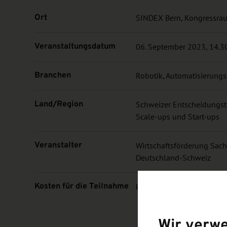
Ort
SINDEX Bern, Kongressrau
Veranstaltungsdatum
06. September 2023, 14.30
Branchen
Robotik, Automatisierung
Land/Region
Schweizer Entscheidungst
Scale-ups und Start-ups
Veranstalter
Wirtschaftsförderung Sa
Deutschland-Schweiz
Kosten für die Teilnahme
kostenfrei
Wir verw